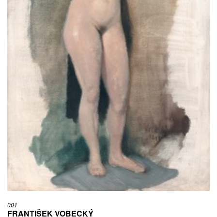
DÍVKA S MÍSOU, NEDATOVÁNO
olej, papír, poškozeno | 45 x 40 cm | sign. Vobecký | rámováno
VYVOLÁVACÍ CENA:
5 000 Kč
VYDRAŽENO ZA:
7 000 Kč
001
FRANTIŠEK VOBECKÝ