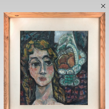
DRAŽEBNÍ VYHLÁŠKA
VÝSLEDKY AUKCE V PDF
AUKCE
INTERNETOVÁ
neděle 14. prosince 2025
od 18.00 hodin
VÝSTAVA
GALERIE NOVÁ SÍŇ
Voršilská 3, Praha 1
9.12. - 14.12. 2025
10.00 h - 18.00 h
KONTAKT
ONDŘEJ SÝKORA
+420 603 770 945