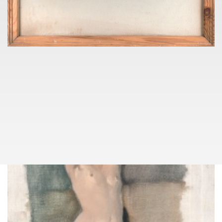
info@pragueauctions.com
FRANTIŠEK VOBECKÝ
POZŮSTALOST II.
003
(1902 - 1991)
FRANTIŠEK VOBECKÝ