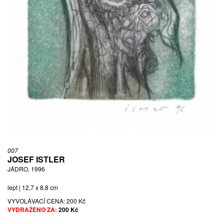
007
JOSEF ISTLER
JÁDRO, 1996
lept | 12,7 x 8,8 cm
VYVOLÁVACÍ CENA:
200 Kč
VYDRAŽENO ZA:
200 Kč