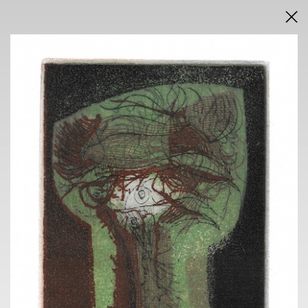
DRAŽEBNÍ VYHLÁŠKA
VÝSLEDKY AUKCE V PDF
AUKCE
INTERNETOVÁ
neděle 15. února 2026
od 18.00 h
VÝSTAVA
PRAGUE AUCTIONS
Voršilská 3, Praha 1
9. 2. - 13. 2. 2026
10.00 h - 18.00 h
individuální po telefonické dohodě
KONTAKT
ONDŘEJ SÝKORA