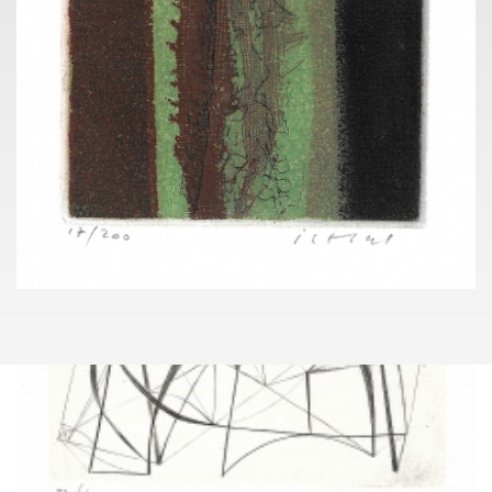
+420 603 770 945
info@pragueauctions.com
JOSEF ISTLER SBÍRKA
009
(1919 - 2000)
JOSEF ISTLER