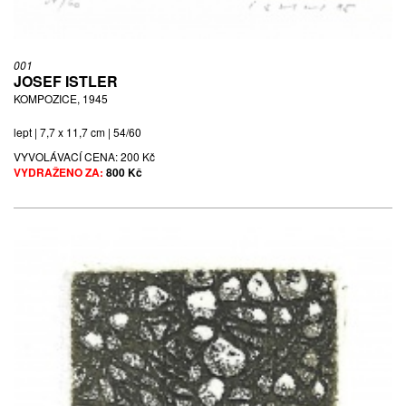
HNÍZDO, NEDATOVÁNO
lept | 14,2 x 8,5 cm | sign. Istler | 17/200
001
JOSEF ISTLER
VYVOLÁVACÍ CENA:
200 Kč
KOMPOZICE, 1945
VYDRAŽENO ZA:
200 Kč
lept | 7,7 x 11,7 cm | 54/60
VYVOLÁVACÍ CENA:
200 Kč
VYDRAŽENO ZA:
800 Kč