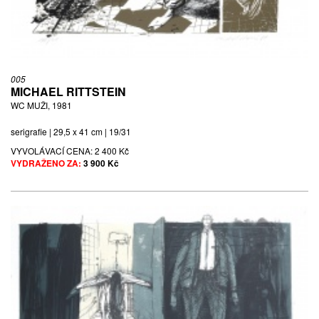
005
MICHAEL RITTSTEIN
WC MUŽI, 1981
serigrafie | 29,5 x 41 cm | 19/31
VYVOLÁVACÍ CENA:
2 400 Kč
VYDRAŽENO ZA:
3 900 Kč