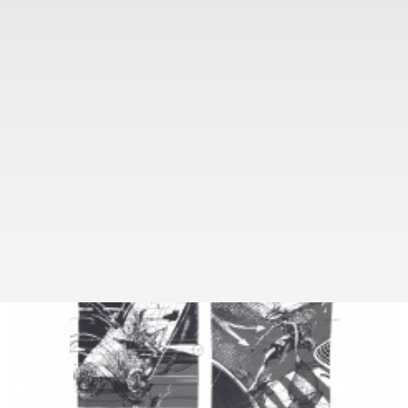
info@pragueauctions.com
MICHAEL RITTSTEIN
PRÁCE NA PAPÍŘE
001
(1949)
MICHAEL RITTSTEIN