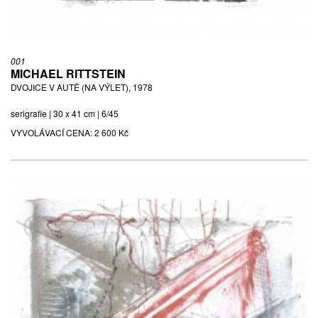
DVOJICE V AUTĚ (NA VÝLET), 1978
serigrafie | 30 x 41 cm | sign. M. Rittstein 78 | 6/45
001
Literatura:
Michael Rittstein, Soupis grafického díla, 1970 – 2003,
MICHAEL RITTSTEIN
str. 17, Vltavín, Praha, 2004
DVOJICE V AUTĚ (NA VÝLET), 1978
VYVOLÁVACÍ CENA:
2 600 Kč
serigrafie | 30 x 41 cm | 6/45
VYVOLÁVACÍ CENA:
2 600 Kč