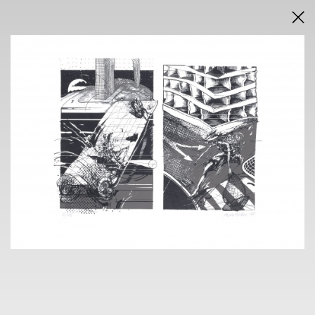
DRAŽEBNÍ VYHLÁŠKA
VÝSLEDKY AUKCE V PDF
AUKCE
INTERNETOVÁ
neděle 4. dubna 2021
od 18.30 hodin
VÝSTAVA
NOVÁ SÍŇ
Voršilská 3, Praha 1
29.3. - 4.4. 2021
10.00 h - 18.00 h
KONTAKT
Ondřej Sýkora
+420 603 770 945