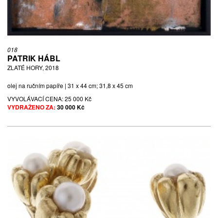
018
PATRIK HÁBL
ZLATÉ HORY, 2018
olej na ručním papíře | 31 x 44 cm; 31,8 x 45 cm
VYVOLÁVACÍ CENA:
25 000 Kč
VYDRAŽENO ZA:
30 000 Kč