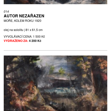
014
AUTOR NEZAŘAZEN
MOŘE, KOLEM ROKU 1920
olej na sololitu | 81 x 61,5 cm
VYVOLÁVACÍ CENA:
1 500 Kč
VYDRAŽENO ZA:
4 200 Kč