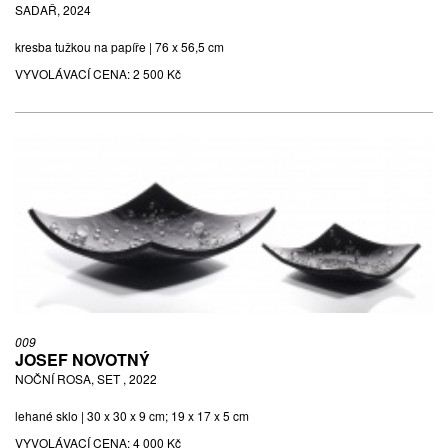
SADAŘ, 2024
kresba tužkou na papíře | 76 x 56,5 cm
VYVOLÁVACÍ CENA:
2 500 Kč
009
JOSEF NOVOTNÝ
NOČNÍ ROSA, SET , 2022
lehané sklo | 30 x 30 x 9 cm; 19 x 17 x 5 cm
VYVOLÁVACÍ CENA:
4 000 Kč