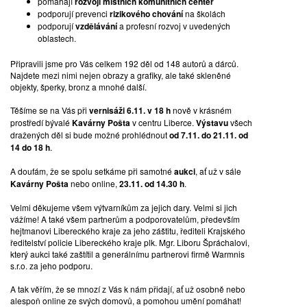
pomáhájí
rozvoji místních komunitních center
VARIACE NA TÉMA STROM II., 1987
podporují prevenci
rizikového chování
na školách
podporují
vzdělávání
a profesní rozvoj v uvedených
oblastech.
suchá jehla | 30 x 25 cm | signováno | 3/30
Připravili jsme pro Vás celkem 192 děl od 148 autorů a dárců.
*1951 Liberec
Najdete mezi nimi nejen obrazy a grafiky, ale také skleněné
Publicista, historik, typograf, grafik a nakladatel. Karlova univerzita
objekty, šperky, bronz a mnohé další.
(C. Bouda, K. Šmíd). Řadu let stál v čele liberecké Malé výstavní
síně. Pro Severočeské nakladatelství pracoval jako výtvarník,
Těšíme se na Vás při
vernisáži 6.11. v 18 h
nově v krásném
později jako technický redaktor. Ve své tvorbě se věnoval
prostředí bývalé
Kavárny Pošta
v centru Liberce.
Výstavu
všech
především grafice, ale také pohlednicím. Vystavoval jak
dražených děl si bude možné prohlédnout
od 7.11. do 21.11. od
samostatně, tak kolektivně, v ČR i zahraničí. Žije a pracuje v
14 do 18 h
.
Liberci.
A doufám, že se spolu setkáme při samotné
aukci
, ať už v sále
VYVOLÁVACÍ CENA:
500 Kč
Kavárny Pošta
nebo online,
23.11. od 14.30 h
.
VYDRAŽENO ZA:
1 100 Kč
Velmi děkujeme všem výtvarníkům za jejich dary. Velmi si jich
vážíme! A také všem partnerům a podporovatelům, především
hejtmanovi Libereckého kraje za jeho záštitu, řediteli Krajského
ředitelství policie Libereckého kraje plk. Mgr. Liboru Špráchalovi,
který aukci také zaštítil a generálnímu partnerovi firmě Warmnis
s.r.o. za jeho podporu.
A tak věřím, že se mnozí z Vás k nám přidají, ať už osobně nebo
alespoň online ze svých domovů, a pomohou umění pomáhat!