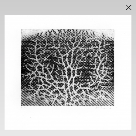
DRAŽEBNÍ VYHLÁŠKA
VÝSLEDKY AUKCE V PDF
AUKCE
ONLINE + SÁLOVÁ AUKCE
KAVÁRNA POŠTA
nám. Dr. E. Beneše 584/24, Liberec 1
sobota 23.11.2024
od 14.30 h
VÝSTAVA
KAVÁRNA POŠTA
nám. Dr. E. Beneše 584/24, Liberec 1
7. 11. - 21.11.2024
14 h - 18 h
VERNISÁŽ
6.11.2004 v 18 h