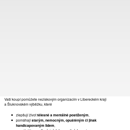
KONTAKT
TOMÁŠ LEXA
+420 603 100 583
tomas.lexa@pragueauctions.com
NADACE EURONISA
Vážení přátelé umění,
přijměte pozvání na již 28. benefiční aukci Nadace EURONISA a
staňte se těmi, díky kterým bude moci umění pomáhat!
Vaší koupí pomůžete neziskovým organizacím v Libereckém kraji
a Šluknovském výběžku, které
zlepšují život
tělesně a mentálně postiženým
,
042
pomáhají
starým, nemocným, opuštěným či jinak
ROMAN KARPAŠ
handicapovaným lidem
,