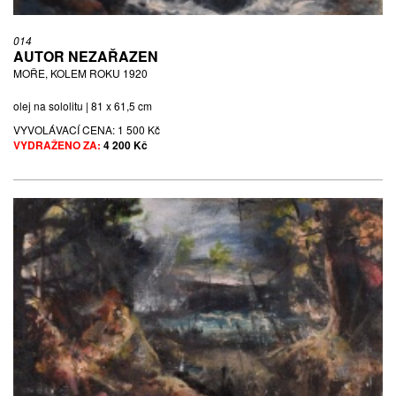
014
AUTOR NEZAŘAZEN
MOŘE, KOLEM ROKU 1920
olej na sololitu | 81 x 61,5 cm
VYVOLÁVACÍ CENA:
1 500 Kč
VYDRAŽENO ZA:
4 200 Kč