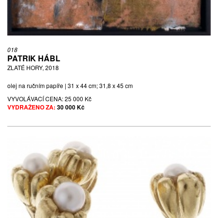
018
PATRIK HÁBL
ZLATÉ HORY, 2018
olej na ručním papíře | 31 x 44 cm; 31,8 x 45 cm
VYVOLÁVACÍ CENA:
25 000 Kč
VYDRAŽENO ZA:
30 000 Kč