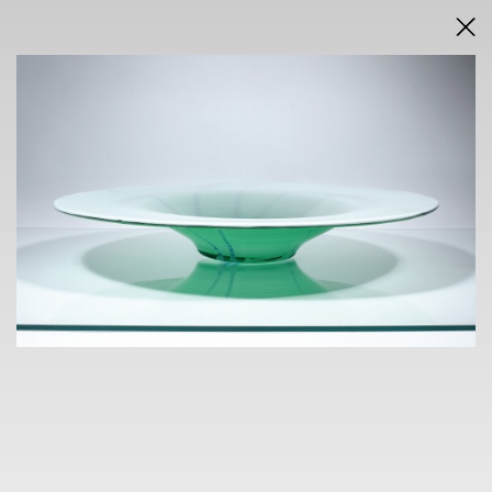
DRAŽEBNÍ VYHLÁŠKA
VÝSLEDKY AUKCE V PDF
AUKCE
ONLINE + SÁLOVÁ AUKCE
KAVÁRNA POŠTA
nám. Dr. E. Beneše 584/24, Liberec 1
sobota 23.11.2024
od 14.30 h
VÝSTAVA
KAVÁRNA POŠTA
nám. Dr. E. Beneše 584/24, Liberec 1
7. 11. - 21.11.2024
14 h - 18 h
VERNISÁŽ
6.11.2004 v 18 h