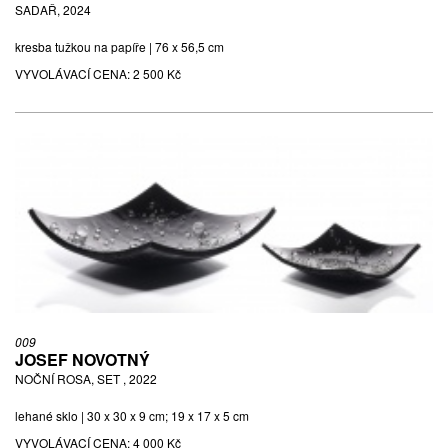
SADAŘ, 2024
kresba tužkou na papíře | 76 x 56,5 cm
VYVOLÁVACÍ CENA:
2 500 Kč
009
JOSEF NOVOTNÝ
NOČNÍ ROSA, SET , 2022
lehané sklo | 30 x 30 x 9 cm; 19 x 17 x 5 cm
VYVOLÁVACÍ CENA:
4 000 Kč