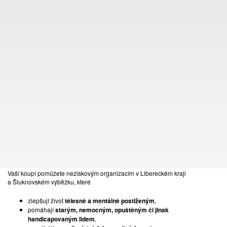
KONTAKT
TOMÁŠ LEXA
+420 603 100 583
tomas.lexa@pragueauctions.com
NADACE EURONISA
Vážení přátelé umění,
přijměte pozvání na již 28. benefiční aukci Nadace EURONISA a
staňte se těmi, díky kterým bude moci umění pomáhat!
Vaší koupí pomůžete neziskovým organizacím v Libereckém kraji
a Šluknovském výběžku, které
zlepšují život
tělesně a mentálně postiženým
,
083
pomáhají
starým, nemocným, opuštěným či jinak
AUTOR NEZAŘAZEN
handicapovaným lidem
,