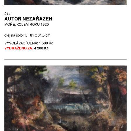
014
AUTOR NEZAŘAZEN
MOŘE, KOLEM ROKU 1920
olej na sololitu | 81 x 61,5 cm
VYVOLÁVACÍ CENA:
1 500 Kč
VYDRAŽENO ZA:
4 200 Kč