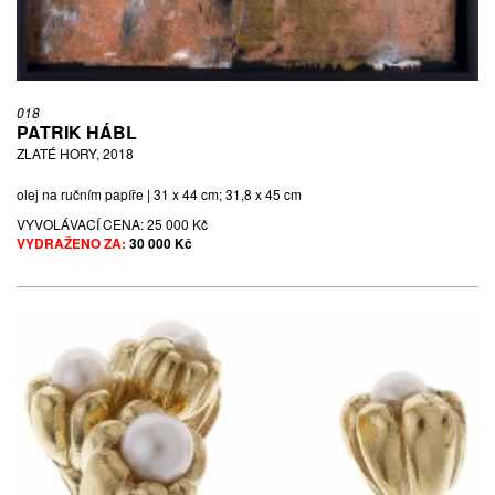
018
PATRIK HÁBL
ZLATÉ HORY, 2018
olej na ručním papíře | 31 x 44 cm; 31,8 x 45 cm
VYVOLÁVACÍ CENA:
25 000 Kč
VYDRAŽENO ZA:
30 000 Kč