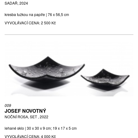
SADAŘ, 2024
kresba tužkou na papíře | 76 x 56,5 cm
VYVOLÁVACÍ CENA:
2 500 Kč
009
JOSEF NOVOTNÝ
NOČNÍ ROSA, SET , 2022
lehané sklo | 30 x 30 x 9 cm; 19 x 17 x 5 cm
VYVOLÁVACÍ CENA:
4 000 Kč