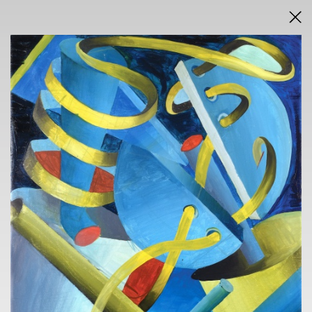
DRAŽEBNÍ VYHLÁŠKA
VÝSLEDKY AUKCE V PDF
AUKCE
ONLINE + SÁLOVÁ AUKCE
KAVÁRNA POŠTA
nám. Dr. E. Beneše 584/24, Liberec 1
sobota 23.11.2024
od 14.30 h
VÝSTAVA
KAVÁRNA POŠTA
nám. Dr. E. Beneše 584/24, Liberec 1
7. 11. - 21.11.2024
14 h - 18 h
VERNISÁŽ
6.11.2004 v 18 h