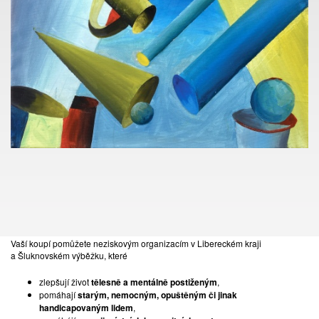
KONTAKT
TOMÁŠ LEXA
+420 603 100 583
tomas.lexa@pragueauctions.com
NADACE EURONISA
Vážení přátelé umění,
přijměte pozvání na již 28. benefiční aukci Nadace EURONISA a
staňte se těmi, díky kterým bude moci umění pomáhat!
Vaší koupí pomůžete neziskovým organizacím v Libereckém kraji
a Šluknovském výběžku, které
zlepšují život
tělesně a mentálně postiženým
,
174
pomáhají
starým, nemocným, opuštěným či jinak
NIKOLA KOPP LOURKOVÁ
handicapovaným lidem
,