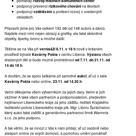
pomáhájí
rozvoji místních komunitních center
KRAJINA TMY, 2022
podporují prevenci
rizikového chování
na školách
podporují
vzdělávání
a profesní rozvoj v uvedených
oblastech.
olej na plátně | 70 x 100 cm | signováno | rámováno
Připravili jsme pro Vás celkem 192 děl od 148 autorů a dárců.
*1996 Hradec Králové
Najdete mezi nimi nejen obrazy a grafiky, ale také skleněné
Malířka. UMPRUM (J. David, J. Černický). Kromě vlastní tvorby se
objekty, šperky, bronz a mnohé další.
aktivně věnuje galerijní praxi (v roce 2020 spoluzaložila galerii
Cifra gallery v Doubici v Českém Švýcarsku). Je bytostnou
Těšíme se na Vás při
vernisáži 6.11. v 18 h
nově v krásném
figuralistkou, nápadnými znaky jejích pláten jsou živá barevnost,
prostředí bývalé
Kavárny Pošta
v centru Liberce.
Výstavu
všech
dynamická kompozice a intimní příběhové linky. Prolínáním
dražených děl si bude možné prohlédnout
od 7.11. do 21.11. od
obrazů, geometrické stylizace a barevnosti uvádí diváka do
14 do 18 h
.
snového světa.
A doufám, že se spolu setkáme při samotné
aukci
, ať už v sále
VYVOLÁVACÍ CENA:
28 000 Kč
Kavárny Pošta
nebo online,
23.11. od 14.30 h
.
Velmi děkujeme všem výtvarníkům za jejich dary. Velmi si jich
vážíme! A také všem partnerům a podporovatelům, především
hejtmanovi Libereckého kraje za jeho záštitu, řediteli Krajského
ředitelství policie Libereckého kraje plk. Mgr. Liboru Špráchalovi,
který aukci také zaštítil a generálnímu partnerovi firmě Warmnis
s.r.o. za jeho podporu.
A tak věřím, že se mnozí z Vás k nám přidají, ať už osobně nebo
alespoň online ze svých domovů, a pomohou umění pomáhat!