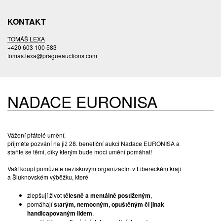
KONTAKT
TOMÁŠ LEXA
+420 603 100 583
tomas.lexa@pragueauctions.com
NADACE EURONISA
Vážení přátelé umění,
přijměte pozvání na již 28. benefiční aukci Nadace EURONISA a
staňte se těmi, díky kterým bude moci umění pomáhat!
Vaší koupí pomůžete neziskovým organizacím v Libereckém kraji
a Šluknovském výběžku, které
zlepšují život
tělesně a mentálně postiženým
,
pomáhají
starým, nemocným, opuštěným či jinak
handicapovaným lidem
,