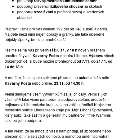
pomáhájí
rozvoji místních komunitních center
podporují prevenci
rizikového chování
na školách
podporují
vzdělávání
a profesní rozvoj v uvedených
oblastech.
Připravili jsme pro Vás celkem 192 děl od 148 autorů a dárců.
Najdete mezi nimi nejen obrazy a grafiky, ale také skleněné
objekty, šperky, bronz a mnohé další.
Těšíme se na Vás při
vernisáži 6.11. v 18 h
nově v krásném
prostředí bývalé
Kavárny Pošta
v centru Liberce.
Výstavu
všech
dražených děl si bude možné prohlédnout
od 7.11. do 21.11. od
14 do 18 h
.
A doufám, že se spolu setkáme při samotné
aukci
, ať už v sále
Kavárny Pošta
nebo online,
23.11. od 14.30 h
.
Velmi děkujeme všem výtvarníkům za jejich dary. Velmi si jich
vážíme! A také všem partnerům a podporovatelům, především
hejtmanovi Libereckého kraje za jeho záštitu, řediteli Krajského
ředitelství policie Libereckého kraje plk. Mgr. Liboru Špráchalovi,
který aukci také zaštítil a generálnímu partnerovi firmě Warmnis
s.r.o. za jeho podporu.
A tak věřím, že se mnozí z Vás k nám přidají, ať už osobně nebo
alespoň online ze svých domovů, a pomohou umění pomáhat!