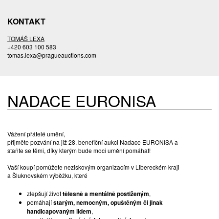
KONTAKT
TOMÁŠ LEXA
+420 603 100 583
tomas.lexa@pragueauctions.com
NADACE EURONISA
Vážení přátelé umění,
přijměte pozvání na již 28. benefiční aukci Nadace EURONISA a
staňte se těmi, díky kterým bude moci umění pomáhat!
Vaší koupí pomůžete neziskovým organizacím v Libereckém kraji
a Šluknovském výběžku, které
zlepšují život
tělesně a mentálně postiženým
,
pomáhají
starým, nemocným, opuštěným či jinak
handicapovaným lidem
,