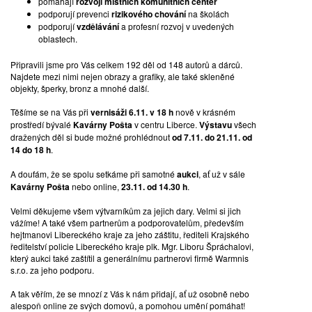
pomáhájí
rozvoji místních komunitních center
podporují prevenci
rizikového chování
na školách
podporují
vzdělávání
a profesní rozvoj v uvedených
oblastech.
Připravili jsme pro Vás celkem 192 děl od 148 autorů a dárců.
Najdete mezi nimi nejen obrazy a grafiky, ale také skleněné
objekty, šperky, bronz a mnohé další.
Těšíme se na Vás při
vernisáži 6.11. v 18 h
nově v krásném
prostředí bývalé
Kavárny Pošta
v centru Liberce.
Výstavu
všech
dražených děl si bude možné prohlédnout
od 7.11. do 21.11. od
14 do 18 h
.
A doufám, že se spolu setkáme při samotné
aukci
, ať už v sále
Kavárny Pošta
nebo online,
23.11. od 14.30 h
.
Velmi děkujeme všem výtvarníkům za jejich dary. Velmi si jich
vážíme! A také všem partnerům a podporovatelům, především
hejtmanovi Libereckého kraje za jeho záštitu, řediteli Krajského
ředitelství policie Libereckého kraje plk. Mgr. Liboru Špráchalovi,
který aukci také zaštítil a generálnímu partnerovi firmě Warmnis
s.r.o. za jeho podporu.
A tak věřím, že se mnozí z Vás k nám přidají, ať už osobně nebo
alespoň online ze svých domovů, a pomohou umění pomáhat!