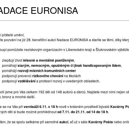
ADACE EURONISA
í přátelé umění,
ěte pozvání na již 28. benefiční aukci Nadace EURONISA a staňte se těmi, díky kt
koupí pomůžete neziskovým organizacím v Libereckém kraji a Šluknovském výběžk
zlepšují život
tělesně a mentálně postiženým
,
pomáhají
starým, nemocným, opuštěným či jinak handicapovaným lidem
,
pomáhájí
rozvoji místních komunitních center
podporují prevenci
rizikového chování
na školách
podporují
vzdělávání
a profesní rozvoj v uvedených oblastech.
vili jsme pro Vás celkem 192 děl od 148 autorů a dárců. Najdete mezi nimi nejen obr
y, bronz a mnohé další.
e se na Vás při
vernisáži 6.11. v 18 h
nově v krásném prostředí bývalé
Kavárny P
ných děl si bude možné prohlédnout
od 7.11. do 21.11. od 14 do 18 h
.
fám, že se spolu setkáme při samotné
aukci
, ať už v sále
Kavárny Pošta
nebo onli