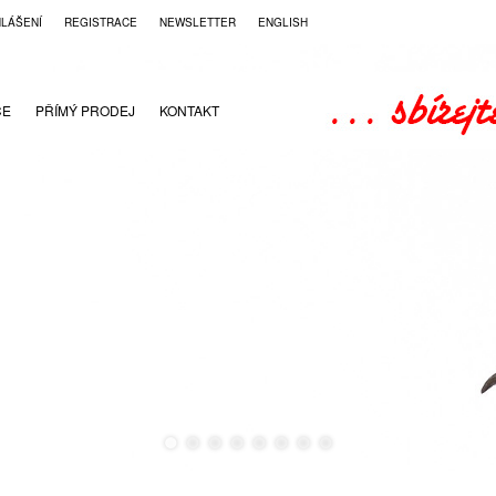
HLÁŠENÍ
REGISTRACE
NEWSLETTER
ENGLISH
CE
PŘÍMÝ PRODEJ
KONTAKT
●
●
●
●
●
●
●
●