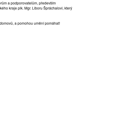
tnerům a podporovatelům, především
ckého kraje plk. Mgr. Liboru Špráchalovi, který
ých domovů, a pomohou umění pomáhat!