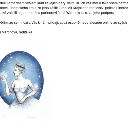
 děkujeme všem výtvarníkům za jejich dary. Velmi si jich vážíme! A také všem par
novi Libereckého kraje za jeho záštitu, řediteli Krajského ředitelství policie Libere
také zaštítil a generálnímu partnerovi firmě Warmnis s.r.o. za jeho podporu.
 věřím, že se mnozí z Vás k nám přidají, ať už osobně nebo alespoň online ze sv
 Martinová, ředitelka