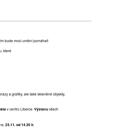
erým bude moci umění pomáhat!
u, které
azy a grafiky, ale také skleněné objekty,
ošta
v centru Liberce.
Výstavu
všech
ne,
23.11. od 14.30 h
.