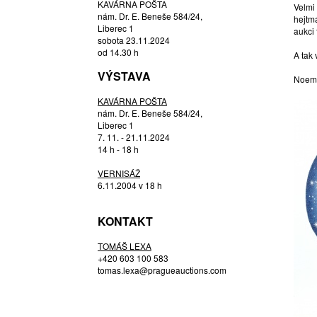
KAVÁRNA POŠTA
Velmi
DOSTÁL JIŘÍ
nám. Dr. E. Beneše 584/24,
hejtma
DUDYCHA JIŘÍ
Liberec 1
aukci 
sobota 23.11.2024
DUŠEK PAVEL
od 14.30 h
A tak
DVOŘÁK FILIP
VÝSTAVA
DVOŘÁKOVÁ LINTAVA ALENA
Noemi
EDLER EVA
KAVÁRNA POŠTA
nám. Dr. E. Beneše 584/24,
ELIÁŠ ML. BOHUMIL
Liberec 1
EVANS ATELIER S.R.O.
7. 11. - 21.11.2024
(ČTVRTEČKOVÁ, JANDOVÁ)
14 h - 18 h
EXNAR JAN
VERNISÁŽ
FERI MARTIN
6.11.2004 v 18 h
FILÍPEK ONDŘEJ
GABRIEL MICHAL
KONTAKT
GARGULÁK JAROMÍR
TOMÁŠ LEXA
GEBAUER KURT
+420 603 100 583
GEREMUS DANIEL
tomas.lexa@pragueauctions.com
GORCOVÁ RICHTER MICHAELA
HÁBL PATRIK