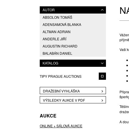
N
AUTOR
ABSOLON TOMÁŠ
ADENSAMOVÁ BLANKA
ALTMAN ADRIAN
Vážen
ANDERLE JIŘÍ
přijm
AUGUSTIN RICHARD
Vaší 
BALABÁN DANIEL
BLAHUTOVÁ SIMONA
KATALOG
BLAŽÍČEK FRANTIŠEK
BOHEMIA CRYSTAL
TIPY PRAGUE AUCTIONS
BRUŽEŇÁK JAN
BRUŽEŇÁK JAN
DRAŽEBNÍ VYHLÁŠKA
Připra
ČERNÝ JAN
šperk
VÝSLEDKY AUKCE V PDF
ČIHAŘOVÁ LINDA
Těším
CÍSAŘOVSKÝ TOMÁŠ
draže
AUKCE
DAVID JIŘÍ
A dou
DLABOLA PRAŽÁKOVÁ LIBUŠE
ONLINE + SÁLOVÁ AUKCE