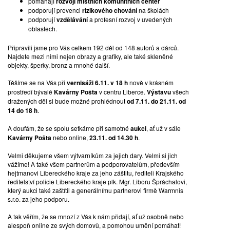
pomáhájí
rozvoji místních komunitních center
podporují prevenci
rizikového chování
na školách
podporují
vzdělávání
a profesní rozvoj v uvedených
oblastech.
Připravili jsme pro Vás celkem 192 děl od 148 autorů a dárců.
Najdete mezi nimi nejen obrazy a grafiky, ale také skleněné
objekty, šperky, bronz a mnohé další.
Těšíme se na Vás při
vernisáži 6.11. v 18 h
nově v krásném
prostředí bývalé
Kavárny Pošta
v centru Liberce.
Výstavu
všech
dražených děl si bude možné prohlédnout
od 7.11. do 21.11. od
14 do 18 h
.
A doufám, že se spolu setkáme při samotné
aukci
, ať už v sále
Kavárny Pošta
nebo online,
23.11. od 14.30 h
.
Velmi děkujeme všem výtvarníkům za jejich dary. Velmi si jich
vážíme! A také všem partnerům a podporovatelům, především
hejtmanovi Libereckého kraje za jeho záštitu, řediteli Krajského
ředitelství policie Libereckého kraje plk. Mgr. Liboru Špráchalovi,
který aukci také zaštítil a generálnímu partnerovi firmě Warmnis
s.r.o. za jeho podporu.
A tak věřím, že se mnozí z Vás k nám přidají, ať už osobně nebo
alespoň online ze svých domovů, a pomohou umění pomáhat!