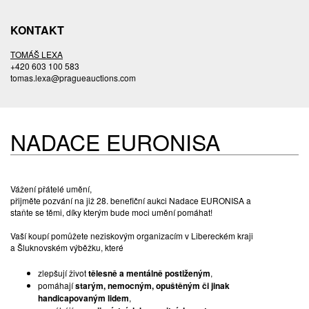
KONTAKT
TOMÁŠ LEXA
+420 603 100 583
tomas.lexa@pragueauctions.com
NADACE EURONISA
Vážení přátelé umění,
přijměte pozvání na již 28. benefiční aukci Nadace EURONISA a
staňte se těmi, díky kterým bude moci umění pomáhat!
Vaší koupí pomůžete neziskovým organizacím v Libereckém kraji
a Šluknovském výběžku, které
zlepšují život
tělesně a mentálně postiženým
,
pomáhají
starým, nemocným, opuštěným či jinak
handicapovaným lidem
,