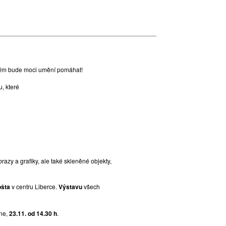
erým bude moci umění pomáhat!
u, které
azy a grafiky, ale také skleněné objekty,
ošta
v centru Liberce.
Výstavu
všech
ne,
23.11. od 14.30 h
.