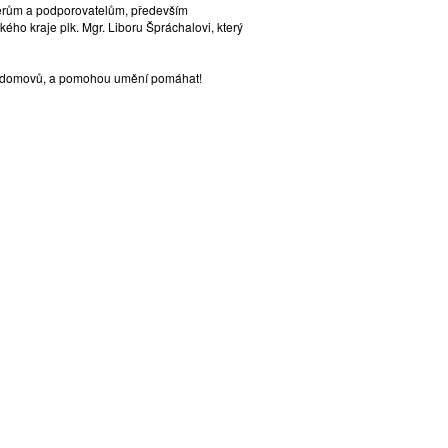
tnerům a podporovatelům, především
ckého kraje plk. Mgr. Liboru Špráchalovi, který
ých domovů, a pomohou umění pomáhat!