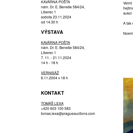
KAVÁRNA POŠTA
Velmi
DOSTÁL JIŘÍ
nám. Dr. E. Beneše 584/24,
hejtma
DUDYCHA JIŘÍ
Liberec 1
aukci 
sobota 23.11.2024
DUŠEK PAVEL
od 14.30 h
A tak
DVOŘÁK FILIP
VÝSTAVA
DVOŘÁKOVÁ LINTAVA ALENA
Noemi
EDLER EVA
KAVÁRNA POŠTA
nám. Dr. E. Beneše 584/24,
ELIÁŠ ML. BOHUMIL
Liberec 1
EVANS ATELIER S.R.O.
7. 11. - 21.11.2024
(ČTVRTEČKOVÁ, JANDOVÁ)
14 h - 18 h
EXNAR JAN
VERNISÁŽ
FERI MARTIN
6.11.2004 v 18 h
FILÍPEK ONDŘEJ
GABRIEL MICHAL
KONTAKT
GARGULÁK JAROMÍR
TOMÁŠ LEXA
GEBAUER KURT
+420 603 100 583
GEREMUS DANIEL
tomas.lexa@pragueauctions.com
GORCOVÁ RICHTER MICHAELA
HÁBL PATRIK