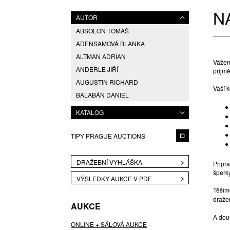
N
AUTOR
ABSOLON TOMÁŠ
ADENSAMOVÁ BLANKA
ALTMAN ADRIAN
Vážen
ANDERLE JIŘÍ
přijm
AUGUSTIN RICHARD
Vaší 
BALABÁN DANIEL
BLAHUTOVÁ SIMONA
KATALOG
BLAŽÍČEK FRANTIŠEK
BOHEMIA CRYSTAL
TIPY PRAGUE AUCTIONS
BRUŽEŇÁK JAN
BRUŽEŇÁK JAN
DRAŽEBNÍ VYHLÁŠKA
Připra
ČERNÝ JAN
šperk
VÝSLEDKY AUKCE V PDF
ČIHAŘOVÁ LINDA
Těším
CÍSAŘOVSKÝ TOMÁŠ
draže
AUKCE
DAVID JIŘÍ
A dou
DLABOLA PRAŽÁKOVÁ LIBUŠE
ONLINE + SÁLOVÁ AUKCE