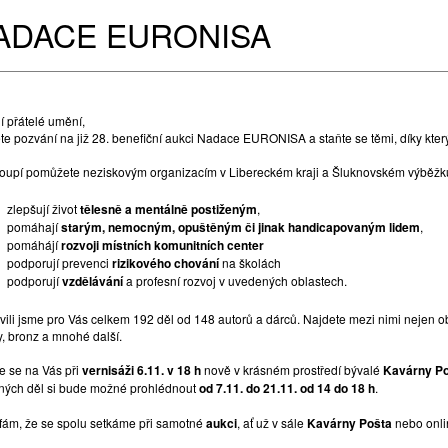
ADACE EURONISA
í přátelé umění,
ěte pozvání na již 28. benefiční aukci Nadace EURONISA a staňte se těmi, díky kt
koupí pomůžete neziskovým organizacím v Libereckém kraji a Šluknovském výběžk
zlepšují život
tělesně a mentálně postiženým
,
pomáhají
starým, nemocným, opuštěným či jinak handicapovaným lidem
,
pomáhájí
rozvoji místních komunitních center
podporují prevenci
rizikového chování
na školách
podporují
vzdělávání
a profesní rozvoj v uvedených oblastech.
vili jsme pro Vás celkem 192 děl od 148 autorů a dárců. Najdete mezi nimi nejen obr
y, bronz a mnohé další.
e se na Vás při
vernisáži 6.11. v 18 h
nově v krásném prostředí bývalé
Kavárny P
ných děl si bude možné prohlédnout
od 7.11. do 21.11. od 14 do 18 h
.
fám, že se spolu setkáme při samotné
aukci
, ať už v sále
Kavárny Pošta
nebo onli