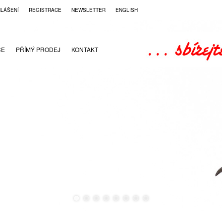
HLÁŠENÍ
REGISTRACE
NEWSLETTER
ENGLISH
CE
PŘÍMÝ PRODEJ
KONTAKT
●
●
●
●
●
●
●
●