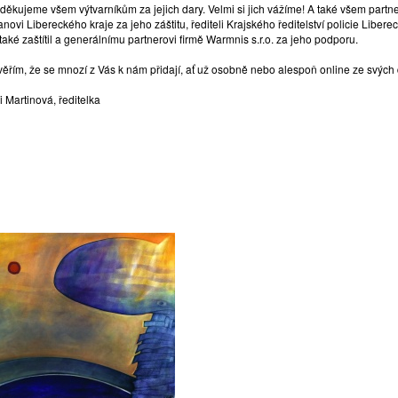
 děkujeme všem výtvarníkům za jejich dary. Velmi si jich vážíme! A také všem par
novi Libereckého kraje za jeho záštitu, řediteli Krajského ředitelství policie Libere
také zaštítil a generálnímu partnerovi firmě Warmnis s.r.o. za jeho podporu.
 věřím, že se mnozí z Vás k nám přidají, ať už osobně nebo alespoň online ze sv
 Martinová, ředitelka