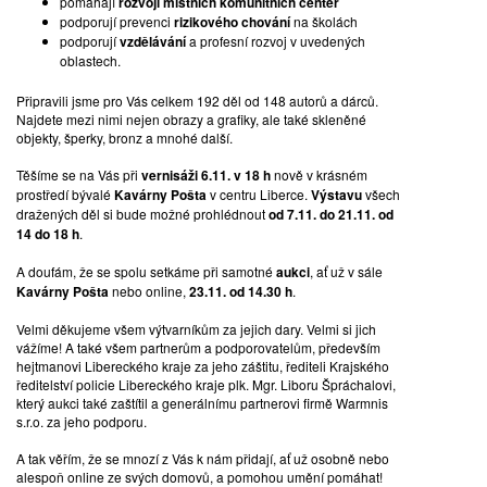
pomáhájí
rozvoji místních komunitních center
podporují prevenci
rizikového chování
na školách
podporují
vzdělávání
a profesní rozvoj v uvedených
oblastech.
Připravili jsme pro Vás celkem 192 děl od 148 autorů a dárců.
Najdete mezi nimi nejen obrazy a grafiky, ale také skleněné
objekty, šperky, bronz a mnohé další.
Těšíme se na Vás při
vernisáži 6.11. v 18 h
nově v krásném
prostředí bývalé
Kavárny Pošta
v centru Liberce.
Výstavu
všech
dražených děl si bude možné prohlédnout
od 7.11. do 21.11. od
14 do 18 h
.
A doufám, že se spolu setkáme při samotné
aukci
, ať už v sále
Kavárny Pošta
nebo online,
23.11. od 14.30 h
.
Velmi děkujeme všem výtvarníkům za jejich dary. Velmi si jich
vážíme! A také všem partnerům a podporovatelům, především
hejtmanovi Libereckého kraje za jeho záštitu, řediteli Krajského
ředitelství policie Libereckého kraje plk. Mgr. Liboru Špráchalovi,
který aukci také zaštítil a generálnímu partnerovi firmě Warmnis
s.r.o. za jeho podporu.
A tak věřím, že se mnozí z Vás k nám přidají, ať už osobně nebo
alespoň online ze svých domovů, a pomohou umění pomáhat!