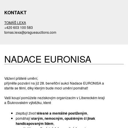
KONTAKT
TOMÁŠ LEXA
+420 603 100 583
tomas.lexa@pragueauctions.com
NADACE EURONISA
Vážení přátelé umění,
přijměte pozvání na již 28. benefiční aukci Nadace EURONISA a
staňte se těmi, díky kterým bude moci umění pomáhat!
Vaší koupí pomůžete neziskovým organizacím v Libereckém kraji
a Šluknovském výběžku, které
zlepšují život
tělesně a mentálně postiženým
,
pomáhají
starým, nemocným, opuštěným či jinak
handicapovaným lidem
,