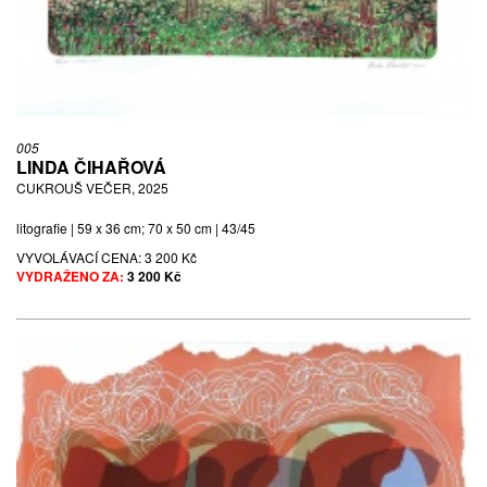
005
LINDA ČIHAŘOVÁ
CUKROUŠ VEČER, 2025
litografie | 59 x 36 cm; 70 x 50 cm | 43/45
VYVOLÁVACÍ CENA:
3 200 Kč
VYDRAŽENO ZA:
3 200 Kč