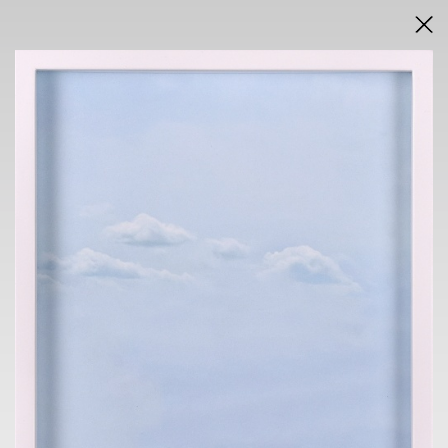
DRAŽEBNÍ VYHLÁŠKA
VÝSLEDKY AUKCE V PDF
AUKCE
ONLINE + SÁLOVÁ AUKCE
KAVÁRNA POŠTA
nám. Dr. E. Beneše 584/24, Liberec 1
sobota 22.11.2025
od 14.45 h
VÝSTAVA
KAVÁRNA POŠTA
nám. Dr. E. Beneše 584/24, Liberec 1
6. 11. - 20.11.2025
13.30 h - 17.30 h
VERNISÁŽ
5.11.2025 v 18 h