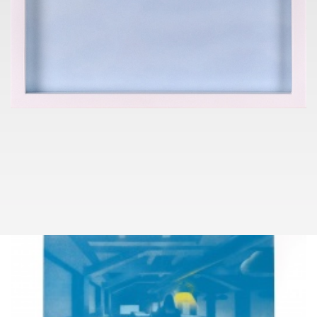
KONTAKT
TOMÁŠ LEXA
+420 603 100 583
tomas.lexa@pragueauctions.com
KUDY NA AKCI
NADACE EURONISA
010
ELIŠKA ŠÁRKOVÁ