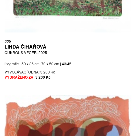
005
LINDA ČIHAŘOVÁ
CUKROUŠ VEČER, 2025
litografie | 59 x 36 cm; 70 x 50 cm | 43/45
VYVOLÁVACÍ CENA:
3 200 Kč
VYDRAŽENO ZA:
3 200 Kč