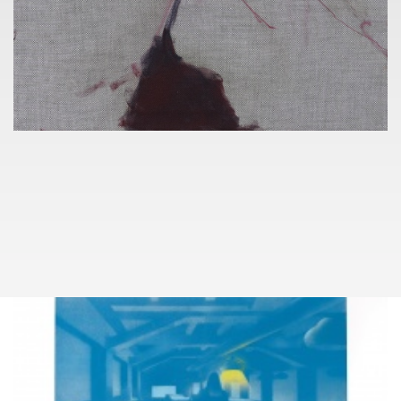
KONTAKT
TOMÁŠ LEXA
+420 603 100 583
tomas.lexa@pragueauctions.com
KUDY NA AKCI
NADACE EURONISA
091
RENATA MACHÝČKOVÁ