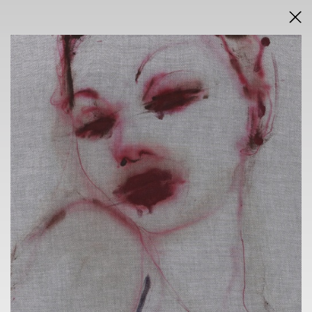
DRAŽEBNÍ VYHLÁŠKA
VÝSLEDKY AUKCE V PDF
AUKCE
ONLINE + SÁLOVÁ AUKCE
KAVÁRNA POŠTA
nám. Dr. E. Beneše 584/24, Liberec 1
sobota 22.11.2025
od 14.45 h
VÝSTAVA
KAVÁRNA POŠTA
nám. Dr. E. Beneše 584/24, Liberec 1
6. 11. - 20.11.2025
13.30 h - 17.30 h
VERNISÁŽ
5.11.2025 v 18 h