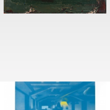
KONTAKT
TOMÁŠ LEXA
+420 603 100 583
tomas.lexa@pragueauctions.com
KUDY NA AKCI
NADACE EURONISA
141
TOMÁŠ PLESL