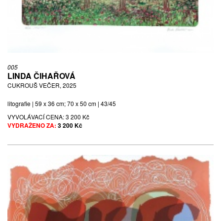
005
LINDA ČIHAŘOVÁ
CUKROUŠ VEČER, 2025
litografie | 59 x 36 cm; 70 x 50 cm | 43/45
VYVOLÁVACÍ CENA:
3 200 Kč
VYDRAŽENO ZA:
3 200 Kč