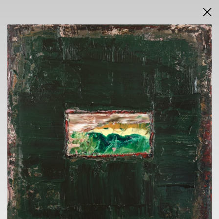
DRAŽEBNÍ VYHLÁŠKA
VÝSLEDKY AUKCE V PDF
AUKCE
ONLINE + SÁLOVÁ AUKCE
KAVÁRNA POŠTA
nám. Dr. E. Beneše 584/24, Liberec 1
sobota 22.11.2025
od 14.45 h
VÝSTAVA
KAVÁRNA POŠTA
nám. Dr. E. Beneše 584/24, Liberec 1
6. 11. - 20.11.2025
13.30 h - 17.30 h
VERNISÁŽ
5.11.2025 v 18 h