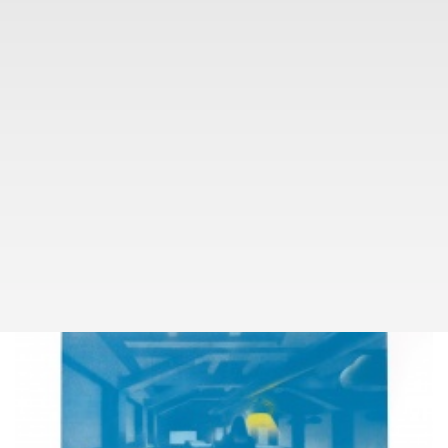
KONTAKT
TOMÁŠ LEXA
+420 603 100 583
tomas.lexa@pragueauctions.com
KUDY NA AKCI
NADACE EURONISA
160
BORIS JIRKŮ