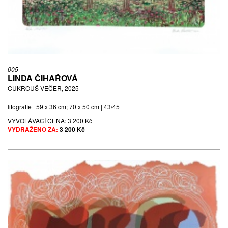
005
LINDA ČIHAŘOVÁ
CUKROUŠ VEČER, 2025
litografie | 59 x 36 cm; 70 x 50 cm | 43/45
VYVOLÁVACÍ CENA:
3 200 Kč
VYDRAŽENO ZA:
3 200 Kč