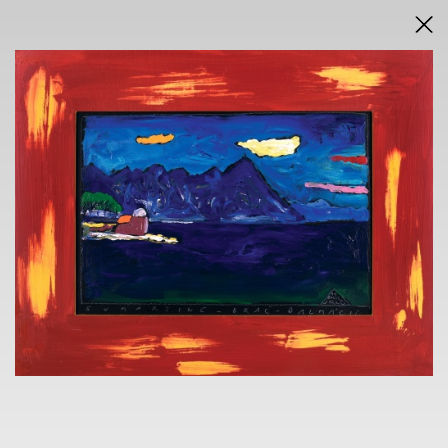
DRAŽEBNÍ VYHLÁŠKA
VÝSLEDKY AUKCE V PDF
AUKCE
ONLINE + SÁLOVÁ AUKCE
KAVÁRNA POŠTA
nám. Dr. E. Beneše 584/24, Liberec 1
sobota 22.11.2025
od 14.45 h
VÝSTAVA
KAVÁRNA POŠTA
nám. Dr. E. Beneše 584/24, Liberec 1
6. 11. - 20.11.2025
13.30 h - 17.30 h
VERNISÁŽ
5.11.2025 v 18 h