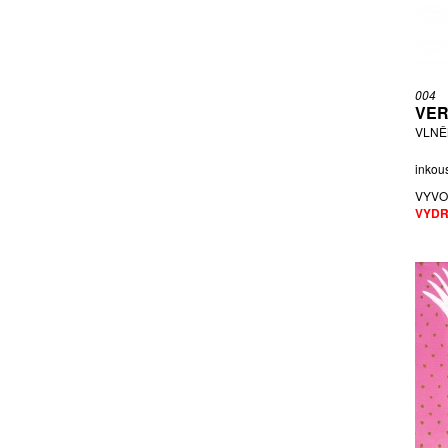
GEREMUS DANIEL
GORCOVÁ MICHAELA
HABELT RADEK
HALAMA ROBERT
004
HLAVIČKA TOMÁŠ
VER
HOINEFF RICARDO
VLNĚN
HOLASOVÁ ANETA FRANTIŠKA
inkous
HOLÝ STANISLAV
VYVO
HORA PETR
VYDR
HOUDEK FILIP
HOUDEK LUKÁŠ
HOUDEK VLADIMÍR
HUNTEROVÁ JANA
HUŠKOVÁ ZDENKA
JABŮREK LUKÁŠ
JAKUBÍČKOVÁ ELIŠKA
JANÁČEK VLASTISLAV
JELEN OLDŘICH