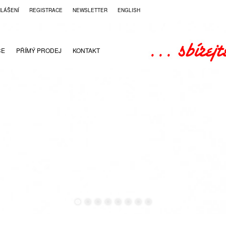
HLÁŠENÍ
REGISTRACE
NEWSLETTER
ENGLISH
CE
PŘÍMÝ PRODEJ
KONTAKT
●
●
●
●
●
●
●
●