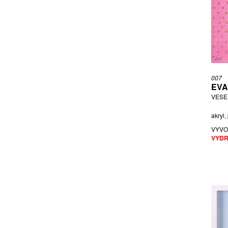
JELENOVÁ FRANTIŠKA
JELENOVÁ VERONIKA
JELINEK PŘIPSÁNO RUDOLF
JIŘÍČKOVÁ KATEŘINA
JIRKŮ BORIS
JIRSOVÁ MAGDALÉNA
007
KADLECOVÁ ZUZANA
EVA
KALOUSKOVÁ NATAŠA
VESE
KANTA ANTONÍN
akryl,
KARPAŠ ROMAN
VYVO
KASALOVÁ ST. JANA
VYDR
KINTERA KRIŠTOF
KLÁPŠTĚ JAROSLAV
KOLÍBAL STANISLAV
KOMÁREK VLADIMÍR
KONUPČÍKOVÁ TEREZA
KOPEČNÁ VERONIKA
KOPP LOURKOVÁ NIKOLA