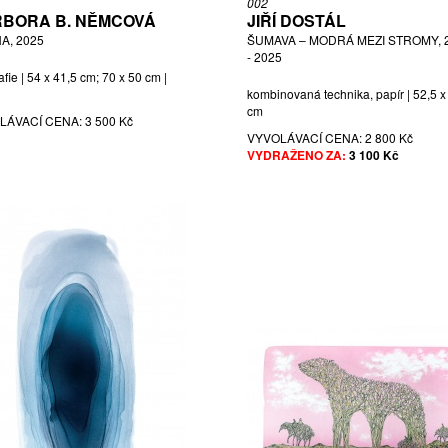
002
BORA B. NĚMCOVÁ
JIŘÍ DOSTÁL
A, 2025
ŠUMAVA – MODRÁ MEZI STROMY, 
- 2025
afie | 54 x 41,5 cm; 70 x 50 cm |
kombinovaná technika, papír | 52,5 x
cm
LÁVACÍ CENA:
3 500 Kč
VYVOLÁVACÍ CENA:
2 800 Kč
VYDRAŽENO ZA:
3 100 Kč