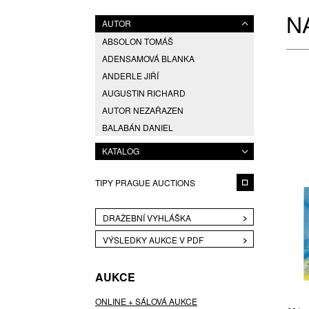
N
AUTOR
ABSOLON TOMÁŠ
ADENSAMOVÁ BLANKA
ANDERLE JIŘÍ
AUGUSTIN RICHARD
AUTOR NEZAŘAZEN
BALABÁN DANIEL
BALCAR JIŘÍ
KATALOG
BARTONÍČKOVÁ DANA
BĚLICA ONDŘEJ
TIPY PRAGUE AUCTIONS
BERÁNEK JAN
BLABOLILOVÁ MARIE
DRAŽEBNÍ VYHLÁŠKA
BLAHUTOVÁ SIMONA
VÝSLEDKY AUKCE V PDF
BLAŽÍČEK FRANTIŠEK
BRED POTT (JANA STREJCOVÁ)
AUKCE
BRUNCLÍK PAVEL
BRUŽEŇÁK JAN
ONLINE + SÁLOVÁ AUKCE