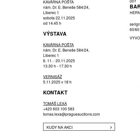
001
KAVÁRNA POŠTA
CHVÁLOVÁ ILONA
BAR
nám. Dr. E. Beneše 584/24,
ČIHAŘOVÁ LINDA
Liberec 1
HERN
sobota 22.11.2025
DAVID JIŘÍ
od 14.45 h
serigr
DLABOLA PRAŽÁKOVÁ LIBUŠE
60/60
VÝSTAVA
DOBIÁŠ ČENĚK
VYVO
DOSTÁL JIŘÍ
KAVÁRNA POŠTA
nám. Dr. E. Beneše 584/24,
DUDYCHA JIŘÍ
Liberec 1
DVOŘÁK FILIP
6. 11. - 20.11.2025
13.30 h - 17.30 h
EDLER EVA
ELIÁŠ ML. BOHUMIL
VERNISÁŽ
5.11.2025 v 18 h
EVANS ATELIER S.R.O. (JOLANA
ČTVRTEČKOVÁ)
KONTAKT
EXNAR JAN
FERI MARTIN
TOMÁŠ LEXA
+420 603 100 583
GABRIEL MARTIN
tomas.lexa@pragueauctions.com
GABRIEL MICHAL
GABRIEL KONAROVSKÁ KATEŘINA
KUDY NA AKCI
GEBAUER KURT