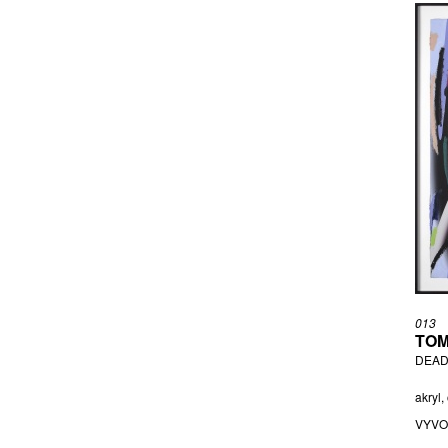
NOVOTNÝ JOSEF
NOVOTNÝ ONDŘEJ
OLIVA LADISLAV
ONDRUŠ STANISLAV
PÁNKOVÁ (STUDIO BYSTRO DESIGN)
DAGMAR
PARASKOVÁ ESTER
PATOČKA FRANTIŠEK
PEČINKA MILOSLAV
PEKAŘ MILAN
PELECHOVÁ EVA
PETRA DYKOVÁ JIŘÍ PAČINEK
PETŘÍČEK TOMÁŠ
013
PIKOUS ŠIMON
TOM
PIKOUS ST. JAN
DEAD
PILLMAYEROVÁ LUDMILA
akryl,
PLESL TOMÁŠ
VYVO
PLÍVA OLDŘICH