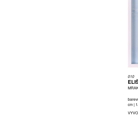
KOUDELKA FRANTIŠEK
KRŇANSKÝ DAVID
KUBÍNOVÁ EVA
KYNČLOVÁ ZUZANA
LHOTSKÝ ZDENĚK
LINTAVA ALENA
LUKAVEC FILIP
MACHEK ROMAN
MACHÝČKOVÁ RENATA
MALIVÁNEK KAREL
010
MAŘAS TOMÁŠ
ELI
MAREK JOSEF
MRAKY
MATOUŠOVÁ VLASTA
barevn
MLADĚJOVSKÝ JOSEF
cm | 1
NĚMCOVÁ BARBORA B.
VYVO
NETOLICKÁ KAROLÍNA
NIKL PETR
NOVÁKOVÁ VĚRA