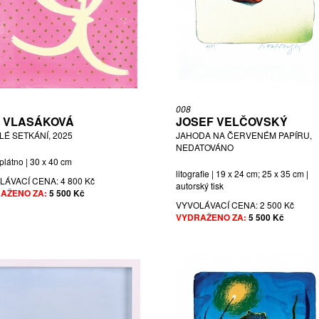
008
 VLASÁKOVÁ
JOSEF VELČOVSKÝ
LÉ SETKÁNÍ, 2025
JAHODA NA ČERVENÉM PAPÍRU,
NEDATOVÁNO
 plátno | 30 x 40 cm
litografie | 19 x 24 cm; 25 x 35 cm |
LÁVACÍ CENA:
4 800 Kč
autorský tisk
AŽENO ZA:
5 500 Kč
VYVOLÁVACÍ CENA:
2 500 Kč
VYDRAŽENO ZA:
5 500 Kč