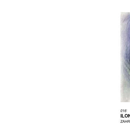
POSTUPA LADISLAV
PROKIĆ JANJA
PROKOPCOVÁ ROZÁLIE
PTÁČEK PETR
PTÁČKOVÁ MIROSLAVA
RADOVÁ ŠÁRKA
RAJLICH ML. JAN
RAPIN JAN
REICHEL JULIUS
ŘÍHOVÁ ALŽBĚTA
RÝDLOVÁ LUCIE
SALANSKÝ (SALANSKY & CO.,
S.R.O.) JAN
ŠÁRKOVÁ ELIŠKA
SEDLO KLÁRA
ŠÍLENÁ MARKÉTA
016
SINGER MICHAL
ILO
ŠKAPÍK ŠTEFAN
ZAHR
SLAVÍK PETR