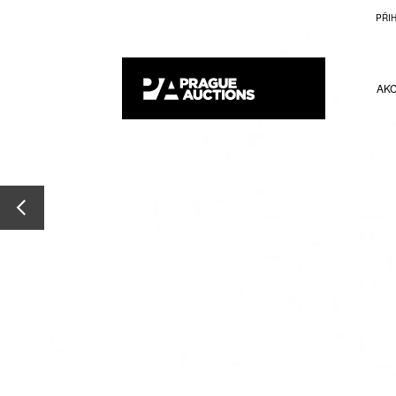
PŘI
AK