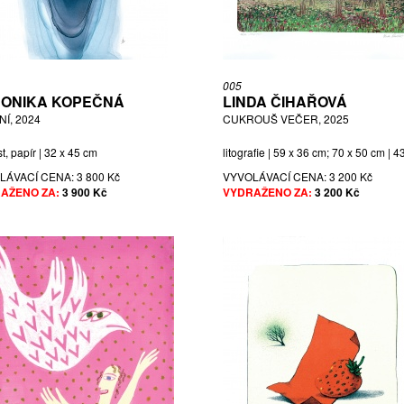
005
ONIKA KOPEČNÁ
LINDA ČIHAŘOVÁ
Í, 2024
CUKROUŠ VEČER, 2025
t, papír | 32 x 45 cm
litografie | 59 x 36 cm; 70 x 50 cm | 4
LÁVACÍ CENA:
3 800 Kč
VYVOLÁVACÍ CENA:
3 200 Kč
AŽENO ZA:
3 900 Kč
VYDRAŽENO ZA:
3 200 Kč