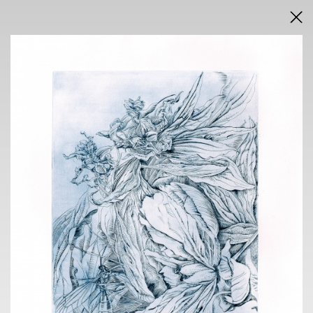
DRAŽEBNÍ VYHLÁŠKA
VÝSLEDKY AUKCE V PDF
AUKCE
ONLINE + SÁLOVÁ AUKCE
KAVÁRNA POŠTA
nám. Dr. E. Beneše 584/24, Liberec 1
sobota 22.11.2025
od 14.45 h
VÝSTAVA
KAVÁRNA POŠTA
nám. Dr. E. Beneše 584/24, Liberec 1
6. 11. - 20.11.2025
13.30 h - 17.30 h
VERNISÁŽ
5.11.2025 v 18 h