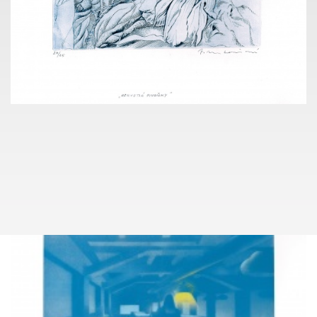
KONTAKT
TOMÁŠ LEXA
+420 603 100 583
tomas.lexa@pragueauctions.com
KUDY NA AKCI
NADACE EURONISA
186
VLASTA MATOUŠOVÁ