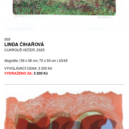
005
LINDA ČIHAŘOVÁ
CUKROUŠ VEČER, 2025
litografie | 59 x 36 cm; 70 x 50 cm | 43/45
VYVOLÁVACÍ CENA:
3 200 Kč
VYDRAŽENO ZA:
3 200 Kč