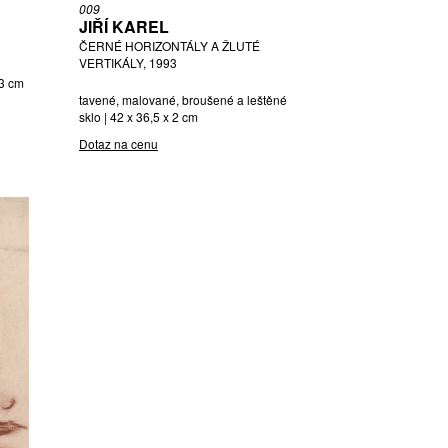
009
JIŘÍ KAREL
ČERNÉ HORIZONTÁLY A ŽLUTÉ
VERTIKÁLY, 1993
43 cm
tavené, malované, broušené a leštěné
sklo | 42 x 36,5 x 2 cm
Dotaz na cenu