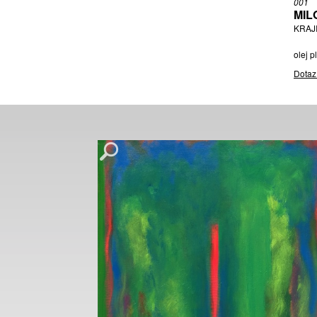
001
MIL
KRAJI
olej p
Dotaz