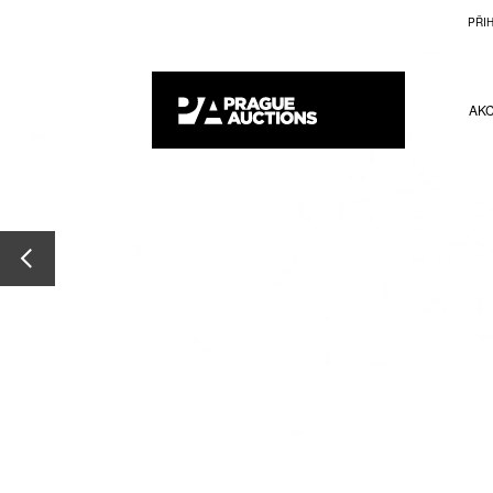
PŘI
AK