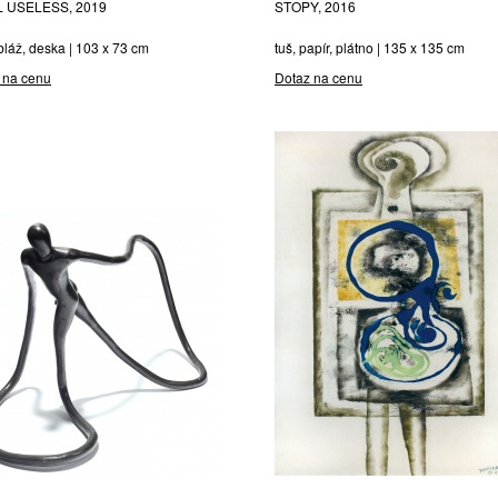
L USELESS, 2019
STOPY, 2016
láž, deska | 103 x 73 cm
tuš, papír, plátno | 135 x 135 cm
 na cenu
Dotaz na cenu