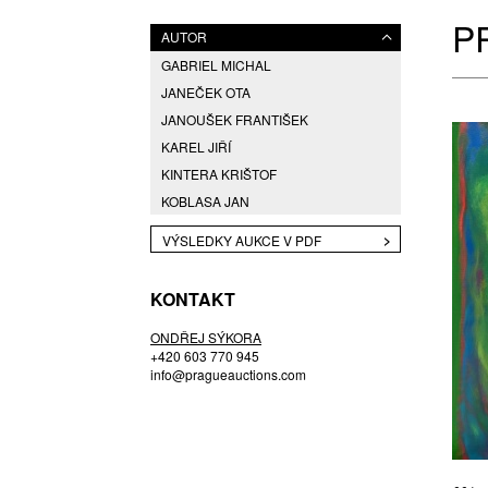
P
AUTOR
GABRIEL MICHAL
JANEČEK OTA
JANOUŠEK FRANTIŠEK
KAREL JIŘÍ
KINTERA KRIŠTOF
KOBLASA JAN
MOUCHA MILOSLAV
VÝSLEDKY AUKCE V PDF
NIKL PETR
NOVÁK VLADIMÍR
KONTAKT
RÖSSLER JAROSLAV
ONDŘEJ SÝKORA
ŽÁČEK JOSEF
+420 603 770 945
info@pragueauctions.com