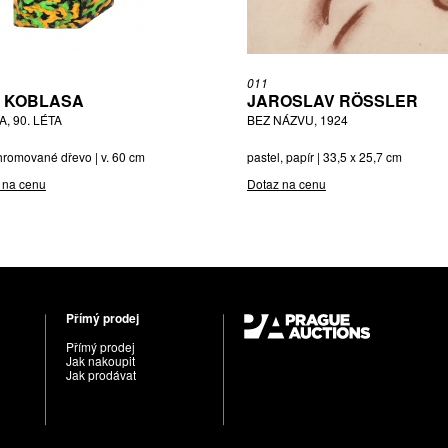
011
 KOBLASA
JAROSLAV RÖSSLER
, 90. LÉTA
BEZ NÁZVU, 1924
hromované dřevo | v. 60 cm
pastel, papír | 33,5 x 25,7 cm
 na cenu
Dotaz na cenu
Přímý prodej
Přímý prodej
Jak nakoupit
Jak prodávat