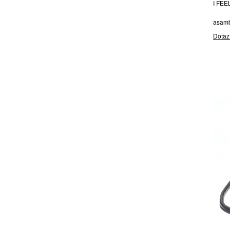
I FEE
asamb
Dotaz