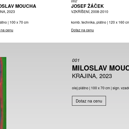
002
OSLAV MOUCHA
JOSEF ŽÁČEK
NA, 2023
VZKŘÍŠENÍ, 2008-2010
látno | 100 x 70 cm
komb. technika, plátno | 120 x 160 c
 na cenu
Dotaz na cenu
001
MILOSLAV MOU
KRAJINA, 2023
olej plátno | 100 x 70 cm | sign. v
Dotaz na cenu