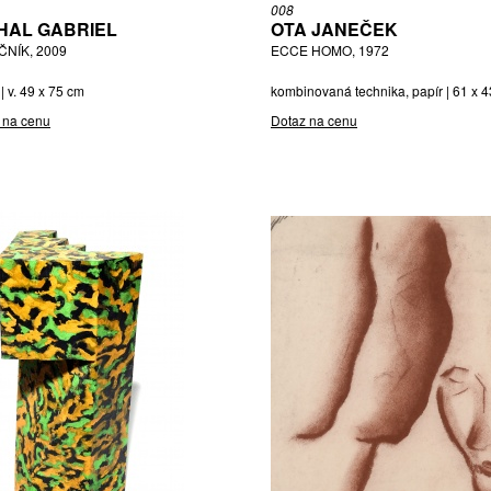
008
HAL GABRIEL
OTA JANEČEK
ČNÍK, 2009
ECCE HOMO, 1972
| v. 49 x 75 cm
kombinovaná technika, papír | 61 x 
 na cenu
Dotaz na cenu