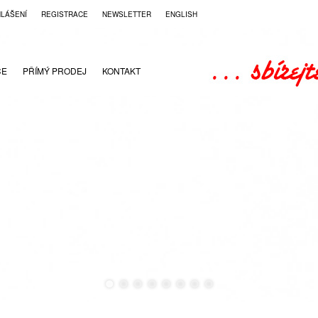
HLÁŠENÍ
REGISTRACE
NEWSLETTER
ENGLISH
CE
PŘÍMÝ PRODEJ
KONTAKT
●
●
●
●
●
●
●
●