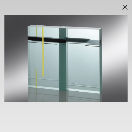
VÝSLEDKY AUKCE V PDF
KONTAKT
ONDŘEJ SÝKORA
+420 603 770 945
info@pragueauctions.com
PRIVÁTNÍ PRODEJ