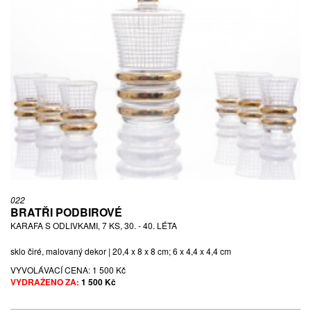
022
BRATŘI PODBIROVÉ
KARAFA S ODLIVKAMI, 7 KS, 30. - 40. LÉTA
sklo čiré, malovaný dekor | 20,4 x 8 x 8 cm; 6 x 4,4 x 4,4 cm
VYVOLÁVACÍ CENA:
1 500 Kč
VYDRAŽENO ZA:
1 500 Kč