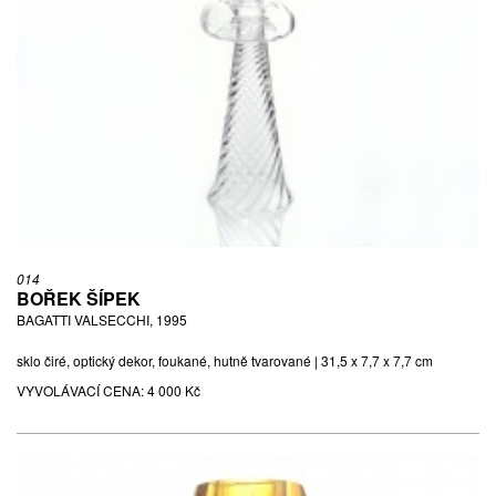
014
BOŘEK ŠÍPEK
BAGATTI VALSECCHI, 1995
sklo čiré, optický dekor, foukané, hutně tvarované | 31,5 x 7,7 x 7,7 cm
VYVOLÁVACÍ CENA:
4 000 Kč