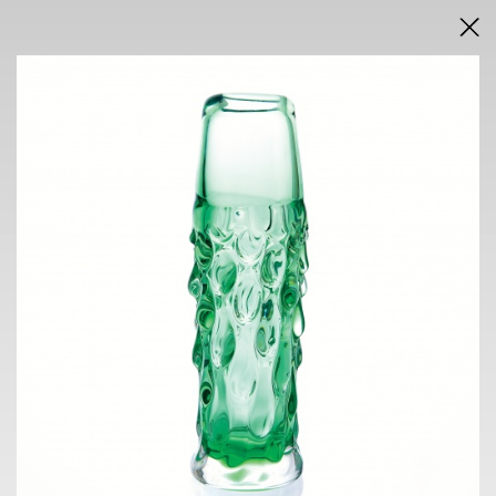
DRAŽEBNÍ VYHLÁŠKA
VÝSLEDKY AUKCE V PDF
AUKCE
INTERNETOVÁ
neděle 7. června 2026
od 16.00 h
VÝSTAVA
NOVÁ SÍŇ
Voršilská 3, Praha 1
2. 6. - 7. 6. 2026
10.00 h - 18.00 h
KONTAKT
ONDŘEJ SÝKORA
+420 603 770 945