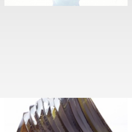
info@pragueauctions.com
SKLO A KERAMIKA
030
(1933)
LADISLAV PALEČEK