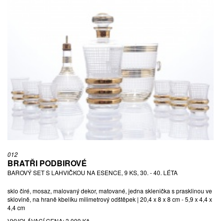
012
BRATŘI PODBIROVÉ
BAROVÝ SET S LAHVIČKOU NA ESENCE, 9 KS, 30. - 40. LÉTA
sklo čiré, mosaz, malovaný dekor, matované, jedna sklenička s prasklinou ve
sklovině, na hraně kbelíku milimetrový odštěpek | 20,4 x 8 x 8 cm - 5,9 x 4,4 x
4,4 cm
VYVOLÁVACÍ CENA:
3 000 Kč