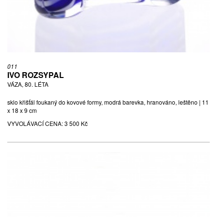
011
IVO ROZSYPAL
VÁZA, 80. LÉTA
sklo křišťál foukaný do kovové formy, modrá barevka, hranováno, leštěno | 11
x 18 x 9 cm
VYVOLÁVACÍ CENA:
3 500 Kč