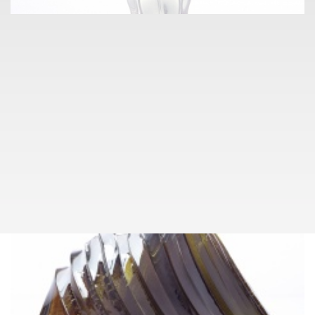
info@pragueauctions.com
SKLO A KERAMIKA
047
JOSEF HOSPODKA, PŘIPSÁNO