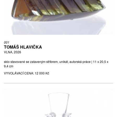
(1923 - 1989)
VÁZA, NEDATOVÁNO
sklo barevné a čiré, hutně tvarované | 25 x 18 x 18 cm | Borské
sklo, Nový Bor, sklárna Chřibská
VYVOLÁVACÍ CENA:
500 Kč
001
VYDRAŽENO ZA:
650 Kč
TOMÁŠ HLAVIČKA
VLNA, 2026
sklo stavované se zataveným stříbrem, unikát, autorská práce | 11 x 20,5 x
9,4 cm
VYVOLÁVACÍ CENA:
12 000 Kč