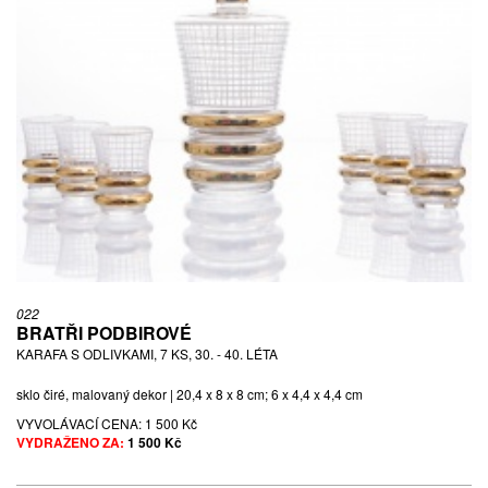
022
BRATŘI PODBIROVÉ
KARAFA S ODLIVKAMI, 7 KS, 30. - 40. LÉTA
sklo čiré, malovaný dekor | 20,4 x 8 x 8 cm; 6 x 4,4 x 4,4 cm
VYVOLÁVACÍ CENA:
1 500 Kč
VYDRAŽENO ZA:
1 500 Kč