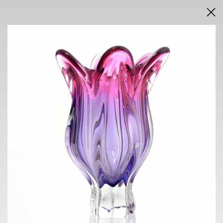
DRAŽEBNÍ VYHLÁŠKA
VÝSLEDKY AUKCE V PDF
AUKCE
INTERNETOVÁ
neděle 7. června 2026
od 16.00 h
VÝSTAVA
NOVÁ SÍŇ
Voršilská 3, Praha 1
2. 6. - 7. 6. 2026
10.00 h - 18.00 h
KONTAKT
ONDŘEJ SÝKORA
+420 603 770 945