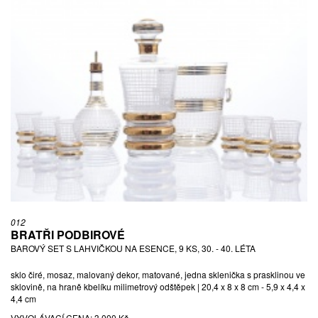
012
BRATŘI PODBIROVÉ
BAROVÝ SET S LAHVIČKOU NA ESENCE, 9 KS, 30. - 40. LÉTA
sklo čiré, mosaz, malovaný dekor, matované, jedna sklenička s prasklinou ve
sklovině, na hraně kbelíku milimetrový odštěpek | 20,4 x 8 x 8 cm - 5,9 x 4,4 x
4,4 cm
VYVOLÁVACÍ CENA:
3 000 Kč