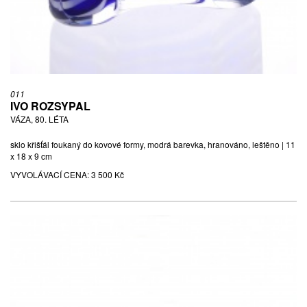
011
IVO ROZSYPAL
VÁZA, 80. LÉTA
sklo křišťál foukaný do kovové formy, modrá barevka, hranováno, leštěno | 11
x 18 x 9 cm
VYVOLÁVACÍ CENA:
3 500 Kč