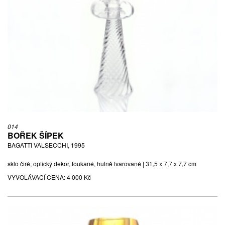
014
BOŘEK ŠÍPEK
BAGATTI VALSECCHI, 1995
sklo čiré, optický dekor, foukané, hutně tvarované | 31,5 x 7,7 x 7,7 cm
VYVOLÁVACÍ CENA:
4 000 Kč