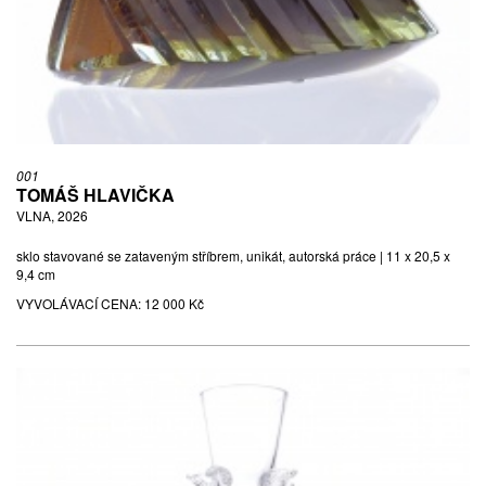
SKLENICE NA VODU, 10 KS, 30. - 40. LÉTA
sklo barevné, zlacený dekor | 11,7 x 7,7 x 7,7 cm | sklárna
Podbira, Nový Bor
VYVOLÁVACÍ CENA:
500 Kč
VYDRAŽENO ZA:
500 Kč
001
TOMÁŠ HLAVIČKA
VLNA, 2026
sklo stavované se zataveným stříbrem, unikát, autorská práce | 11 x 20,5 x
9,4 cm
VYVOLÁVACÍ CENA:
12 000 Kč