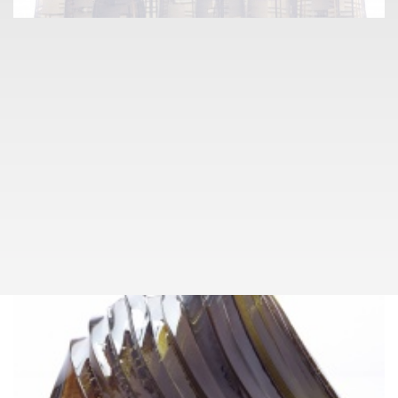
info@pragueauctions.com
SKLO A KERAMIKA
054
BRATŘI PODBIROVÉ