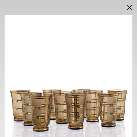
DRAŽEBNÍ VYHLÁŠKA
VÝSLEDKY AUKCE V PDF
AUKCE
INTERNETOVÁ
neděle 7. června 2026
od 16.00 h
VÝSTAVA
NOVÁ SÍŇ
Voršilská 3, Praha 1
2. 6. - 7. 6. 2026
10.00 h - 18.00 h
KONTAKT
ONDŘEJ SÝKORA
+420 603 770 945