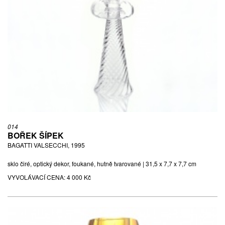
014
BOŘEK ŠÍPEK
BAGATTI VALSECCHI, 1995
sklo čiré, optický dekor, foukané, hutně tvarované | 31,5 x 7,7 x 7,7 cm
VYVOLÁVACÍ CENA:
4 000 Kč