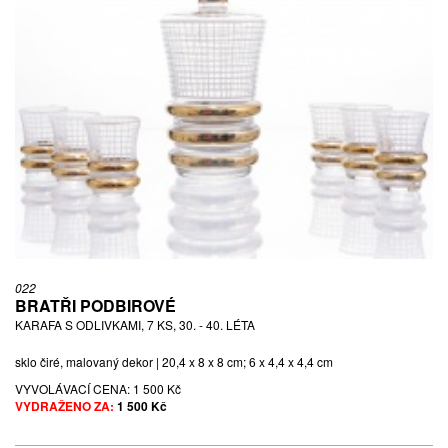
022
BRATŘI PODBIROVÉ
KARAFA S ODLIVKAMI, 7 KS, 30. - 40. LÉTA
sklo čiré, malovaný dekor | 20,4 x 8 x 8 cm; 6 x 4,4 x 4,4 cm
VYVOLÁVACÍ CENA:
1 500 Kč
VYDRAŽENO ZA:
1 500 Kč