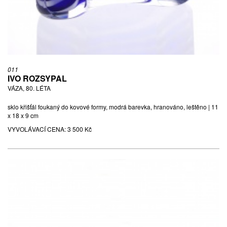
011
IVO ROZSYPAL
VÁZA, 80. LÉTA
sklo křišťál foukaný do kovové formy, modrá barevka, hranováno, leštěno | 11
x 18 x 9 cm
VYVOLÁVACÍ CENA:
3 500 Kč