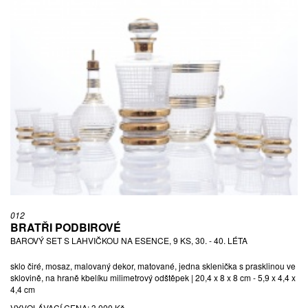
012
BRATŘI PODBIROVÉ
BAROVÝ SET S LAHVIČKOU NA ESENCE, 9 KS, 30. - 40. LÉTA
sklo čiré, mosaz, malovaný dekor, matované, jedna sklenička s prasklinou ve
sklovině, na hraně kbelíku milimetrový odštěpek | 20,4 x 8 x 8 cm - 5,9 x 4,4 x
4,4 cm
VYVOLÁVACÍ CENA:
3 000 Kč