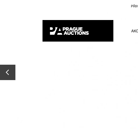
PŘI
AK