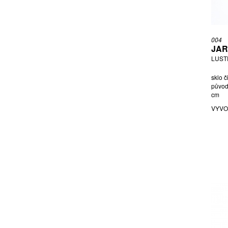
NEZAŘAZEN AUTOR
OLIVA LADISLAV
ONESTO, PŘIPSÁNO LUIGI
004
PALEČEK LADISLAV
JAR
PODBIROVÉ BRATŘI
LUSTR
PRODCOMPLEX
sklo č
RADOVÁ ŠÁRKA
původn
cm
RASCHE ADOLF
VYVO
ROZSYPAL IVO
SABINO MARIUS ERNEST
SCHRÖTER RUDOLF
ŠILAR LUBOMÍR
ŠÍPEK BOŘEK
ŠPAČEK JAROMÍR
ŠPINAR FRANTIŠEK
ŠTĚPÁNEK VÁCLAV
STILL, PŘIPSÁNO NANNY
STYL ÉMILE GALLÉ