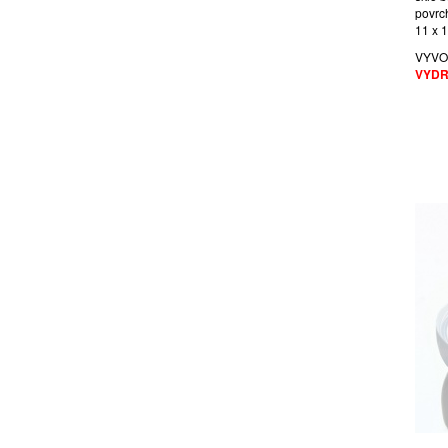
povrc
11 x 
VYVO
VYDR