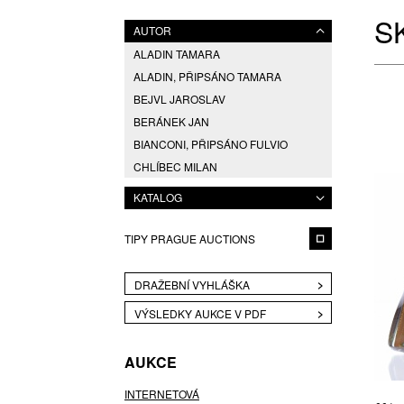
S
AUTOR
ALADIN TAMARA
ALADIN, PŘIPSÁNO TAMARA
BEJVL JAROSLAV
BERÁNEK JAN
BIANCONI, PŘIPSÁNO FULVIO
CHLÍBEC MILAN
EDENFALK BENGT
KATALOG
ESCHLER RUDOLF
ESCHLER, PŘIPSÁNO RUDOLF
TIPY PRAGUE AUCTIONS
FRANTIŠEK CHOCHOLATÝ (1902 -
1973), PŘIPSÁNO RUDOLF
SCHWEDLER (1896 - 1981),
DRAŽEBNÍ VYHLÁŠKA
GABRHEL JAN
VÝSLEDKY AUKCE V PDF
HANUŠ VÁCLAV
HAVILAND JOHANN
AUKCE
HLAVA PAVEL
INTERNETOVÁ
HLAVIČKA TOMÁŠ