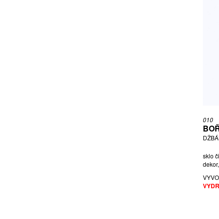
010
BOŘ
DŽBÁ
sklo č
dekor,
VYVO
VYDR