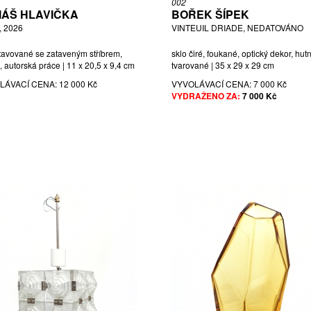
002
ÁŠ HLAVIČKA
BOŘEK ŠÍPEK
 2026
VINTEUIL DRIADE, NEDATOVÁNO
stavované se zataveným stříbrem,
sklo čiré, foukané, optický dekor, hut
, autorská práce | 11 x 20,5 x 9,4 cm
tvarované | 35 x 29 x 29 cm
LÁVACÍ CENA:
12 000 Kč
VYVOLÁVACÍ CENA:
7 000 Kč
VYDRAŽENO ZA:
7 000 Kč