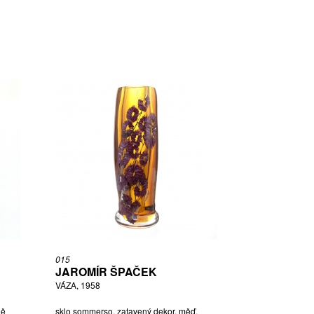
015
JAROMÍR ŠPAČEK
VÁZA, 1958
ně
sklo sommerso, zatavený dekor, měď,