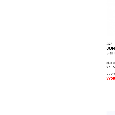
SŁUCZAN, PŘIPSÁNO JERZY
TAKAGI JONAH
TAUBE ALFRED
TORFS ANNA
URBAN VLADISLAV
URUP TORA
VAL SAINT LAMBERT
007
JON
VELÍŠKOVÁ, PŘIPSÁNO MILENA
BRUT
WOKAN KURT
ZEMEK KAREL
sklo u
x 18,
ZEMEK, PŘIPSÁNO FRANTIŠEK
VYVO
VYDR