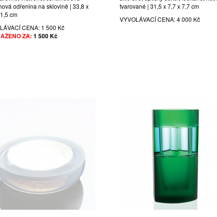
hová odřenina na sklovině | 33,8 x
tvarované | 31,5 x 7,7 x 7,7 cm
11,5 cm
VYVOLÁVACÍ CENA:
4 000 Kč
LÁVACÍ CENA:
1 500 Kč
AŽENO ZA:
1 500 Kč