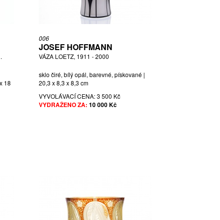
006
JOSEF HOFFMANN
.
VÁZA LOETZ, 1911 - 2000
sklo čiré, bílý opál, barevné, pískované |
 x 18
20,3 x 8,3 x 8,3 cm
VYVOLÁVACÍ CENA:
3 500 Kč
VYDRAŽENO ZA:
10 000 Kč