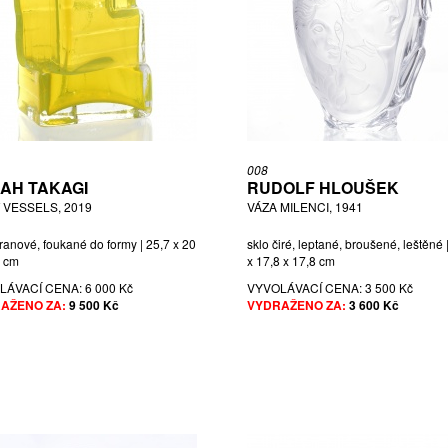
008
AH TAKAGI
RUDOLF HLOUŠEK
 VESSELS, 2019
VÁZA MILENCI, 1941
ranové, foukané do formy | 25,7 x 20
sklo čiré, leptané, broušené, leštěné 
5 cm
x 17,8 x 17,8 cm
LÁVACÍ CENA:
6 000 Kč
VYVOLÁVACÍ CENA:
3 500 Kč
AŽENO ZA:
9 500 Kč
VYDRAŽENO ZA:
3 600 Kč