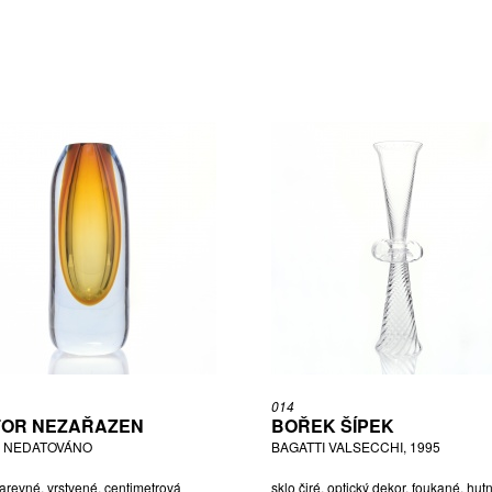
014
OR NEZAŘAZEN
BOŘEK ŠÍPEK
, NEDATOVÁNO
BAGATTI VALSECCHI, 1995
arevné, vrstvené, centimetrová
sklo čiré, optický dekor, foukané, hut