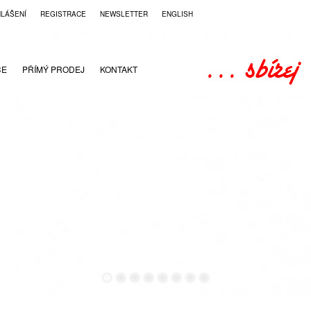
HLÁŠENÍ
REGISTRACE
NEWSLETTER
ENGLISH
CE
PŘÍMÝ PRODEJ
KONTAKT
●
●
●
●
●
●
●
●