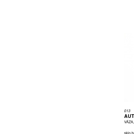
013
AUT
VÁZA
sklo b