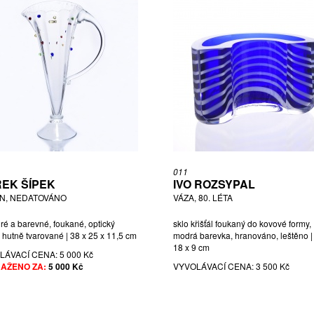
011
EK ŠÍPEK
IVO ROZSYPAL
N, NEDATOVÁNO
VÁZA, 80. LÉTA
iré a barevné, foukané, optický
sklo křišťál foukaný do kovové formy,
 hutně tvarované | 38 x 25 x 11,5 cm
modrá barevka, hranováno, leštěno |
18 x 9 cm
LÁVACÍ CENA:
5 000 Kč
AŽENO ZA:
5 000 Kč
VYVOLÁVACÍ CENA:
3 500 Kč