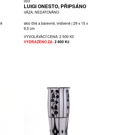
003
LUIGI ONESTO, PŘIPSÁNO
VÁZA, NEDATOVÁNO
ně
sklo čiré a barevné, vrstvené | 29 x 15 x
9,5 cm
VYVOLÁVACÍ CENA:
2 500 Kč
VYDRAŽENO ZA:
2 800 Kč