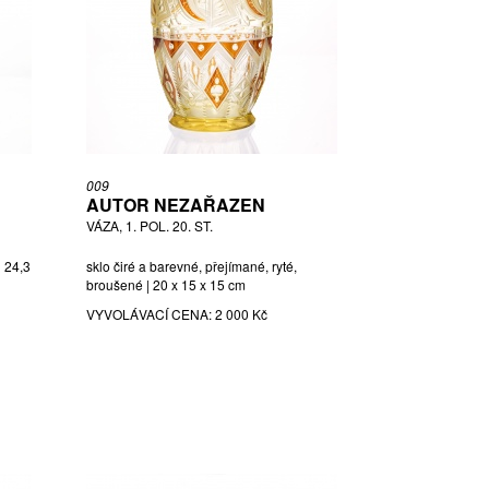
009
AUTOR NEZAŘAZEN
VÁZA, 1. POL. 20. ST.
| 24,3
sklo čiré a barevné, přejímané, ryté,
broušené | 20 x 15 x 15 cm
VYVOLÁVACÍ CENA:
2 000 Kč