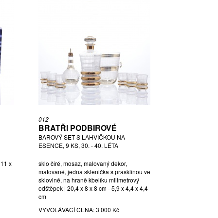
012
BRATŘI PODBIROVÉ
BAROVÝ SET S LAHVIČKOU NA
ESENCE, 9 KS, 30. - 40. LÉTA
 11 x
sklo čiré, mosaz, malovaný dekor,
matované, jedna sklenička s prasklinou ve
sklovině, na hraně kbelíku milimetrový
odštěpek | 20,4 x 8 x 8 cm - 5,9 x 4,4 x 4,4
cm
VYVOLÁVACÍ CENA:
3 000 Kč