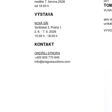
001
neděle 7. června 2026
HLOUŠEK RUDOLF
TOM
od 16.00 h
VLNA,
HOFFMANN JOSEF
VÝSTAVA
HOSPODKA JOSEF
sklo 
NOVÁ SÍŇ
HOSPODKA, PŘIPSÁNO JOSEF
unikát
Voršilská 3, Praha 1
JANDEJSKOVÁ KORTEOVÁ EVA
VYVO
2. 6. - 7. 6. 2026
JEŽEK PAVEL
10.00 h - 18.00 h
JOSEF CVRČEK (1943) MILOSLAV
KONTAKT
KLINGER (1922 - 1999),
JOSEF ROZÍNEK (1911 - 1992)
ONDŘEJ SÝKORA
STANISLAV HONZÍK ST. (1926 -
+420 603 770 945
1998),
info@pragueauctions.com
KLINGER MILOSLAV
KODET EMANUEL
KOTÍK JAN
KOUDELKA FRANTIŠEK
LEVY ARIK
LÍPA OLDŘICH
METELÁK MILAN
MURANO