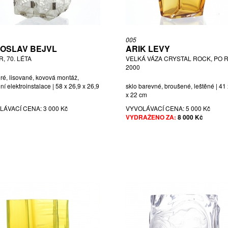
005
OSLAV BEJVL
ARIK LEVY
, 70. LÉTA
VELKÁ VÁZA CRYSTAL ROCK, PO R
2000
iré, lisované, kovová montáž,
í elektroinstalace | 58 x 26,9 x 26,9
sklo barevné, broušené, leštěné | 41
x 22 cm
LÁVACÍ CENA:
3 000 Kč
VYVOLÁVACÍ CENA:
5 000 Kč
VYDRAŽENO ZA:
8 000 Kč