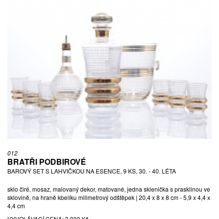
012
BRATŘI PODBIROVÉ
BAROVÝ SET S LAHVIČKOU NA ESENCE, 9 KS, 30. - 40. LÉTA
sklo čiré, mosaz, malovaný dekor, matované, jedna sklenička s prasklinou ve
sklovině, na hraně kbelíku milimetrový odštěpek | 20,4 x 8 x 8 cm - 5,9 x 4,4 x
4,4 cm
VYVOLÁVACÍ CENA:
3 000 Kč