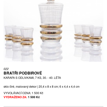
022
BRATŘI PODBIROVÉ
KARAFA S ODLIVKAMI, 7 KS, 30. - 40. LÉTA
sklo čiré, malovaný dekor | 20,4 x 8 x 8 cm; 6 x 4,4 x 4,4 cm
VYVOLÁVACÍ CENA:
1 500 Kč
VYDRAŽENO ZA:
1 500 Kč