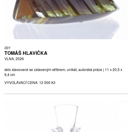
SKLENICE, 6 KS, NEDATOVÁNO
sklo čiré, broušené, leštěné | 17 x 7 x 7 cm
VYVOLÁVACÍ CENA:
1 000 Kč
001
TOMÁŠ HLAVIČKA
VLNA, 2026
sklo stavované se zataveným stříbrem, unikát, autorská práce | 11 x 20,5 x
9,4 cm
VYVOLÁVACÍ CENA:
12 000 Kč