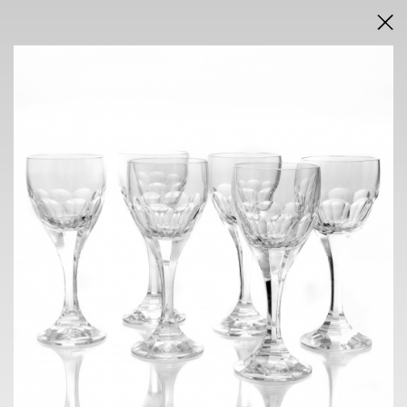
DRAŽEBNÍ VYHLÁŠKA
VÝSLEDKY AUKCE V PDF
AUKCE
INTERNETOVÁ
neděle 7. června 2026
od 16.00 h
VÝSTAVA
NOVÁ SÍŇ
Voršilská 3, Praha 1
2. 6. - 7. 6. 2026
10.00 h - 18.00 h
KONTAKT
ONDŘEJ SÝKORA
+420 603 770 945