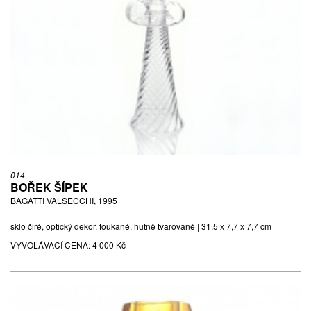
014
BOŘEK ŠÍPEK
BAGATTI VALSECCHI, 1995
sklo čiré, optický dekor, foukané, hutně tvarované | 31,5 x 7,7 x 7,7 cm
VYVOLÁVACÍ CENA:
4 000 Kč