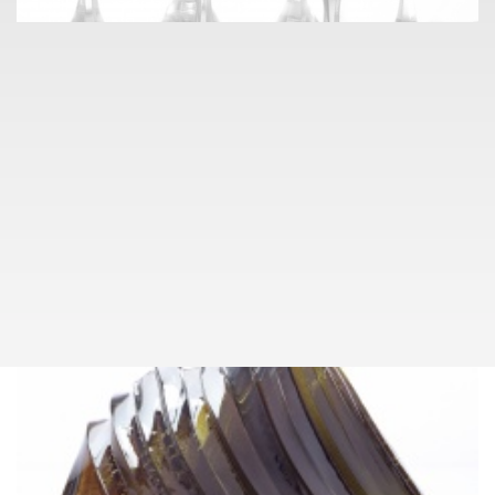
info@pragueauctions.com
SKLO A KERAMIKA
065
AUTOR NEZAŘAZEN