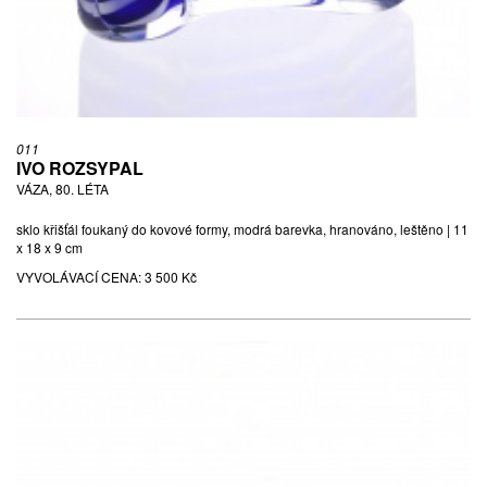
011
IVO ROZSYPAL
VÁZA, 80. LÉTA
sklo křišťál foukaný do kovové formy, modrá barevka, hranováno, leštěno | 11
x 18 x 9 cm
VYVOLÁVACÍ CENA:
3 500 Kč