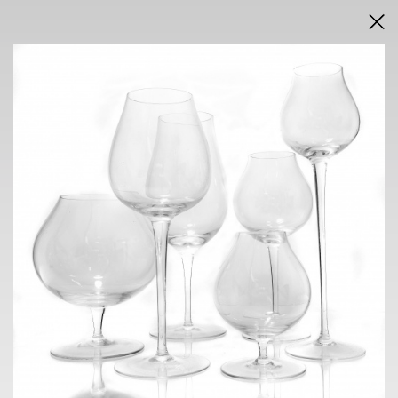
DRAŽEBNÍ VYHLÁŠKA
VÝSLEDKY AUKCE V PDF
AUKCE
INTERNETOVÁ
neděle 7. června 2026
od 16.00 h
VÝSTAVA
NOVÁ SÍŇ
Voršilská 3, Praha 1
2. 6. - 7. 6. 2026
10.00 h - 18.00 h
KONTAKT
ONDŘEJ SÝKORA
+420 603 770 945