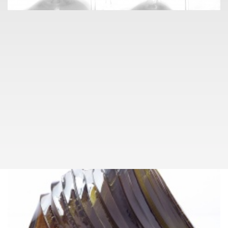
info@pragueauctions.com
SKLO A KERAMIKA
072
RUDOLF SCHWEDLER (1896 - 1981),