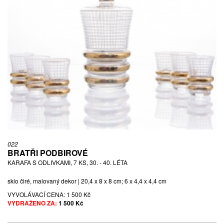
022
BRATŘI PODBIROVÉ
KARAFA S ODLIVKAMI, 7 KS, 30. - 40. LÉTA
sklo čiré, malovaný dekor | 20,4 x 8 x 8 cm; 6 x 4,4 x 4,4 cm
VYVOLÁVACÍ CENA:
1 500 Kč
VYDRAŽENO ZA:
1 500 Kč