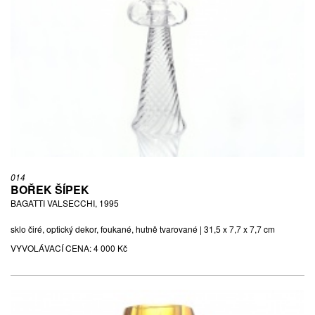
014
BOŘEK ŠÍPEK
BAGATTI VALSECCHI, 1995
sklo čiré, optický dekor, foukané, hutně tvarované | 31,5 x 7,7 x 7,7 cm
VYVOLÁVACÍ CENA:
4 000 Kč