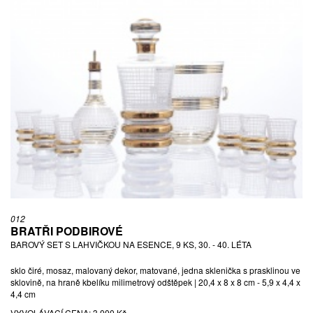
012
BRATŘI PODBIROVÉ
BAROVÝ SET S LAHVIČKOU NA ESENCE, 9 KS, 30. - 40. LÉTA
sklo čiré, mosaz, malovaný dekor, matované, jedna sklenička s prasklinou ve
sklovině, na hraně kbelíku milimetrový odštěpek | 20,4 x 8 x 8 cm - 5,9 x 4,4 x
4,4 cm
VYVOLÁVACÍ CENA:
3 000 Kč