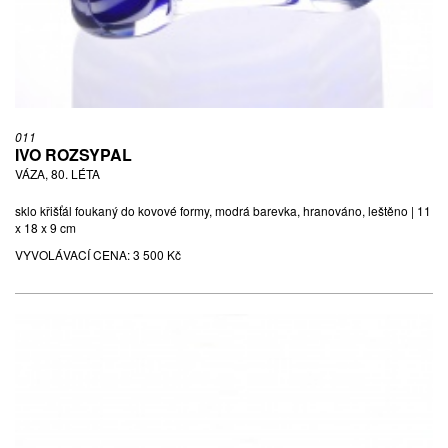
011
IVO ROZSYPAL
VÁZA, 80. LÉTA
sklo křišťál foukaný do kovové formy, modrá barevka, hranováno, leštěno | 11
x 18 x 9 cm
VYVOLÁVACÍ CENA:
3 500 Kč