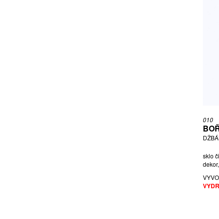
010
BOŘ
DŽBÁ
sklo č
dekor,
VYVO
VYDR