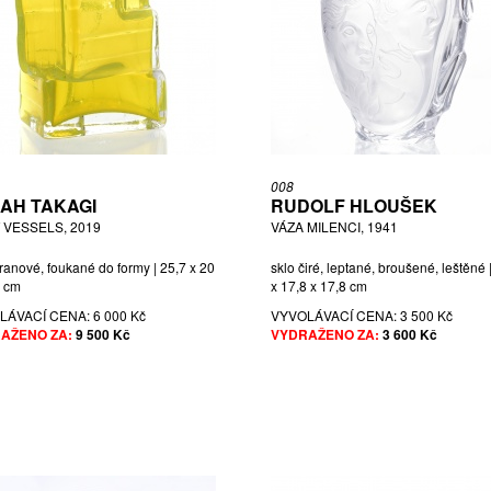
008
AH TAKAGI
RUDOLF HLOUŠEK
 VESSELS, 2019
VÁZA MILENCI, 1941
ranové, foukané do formy | 25,7 x 20
sklo čiré, leptané, broušené, leštěné 
5 cm
x 17,8 x 17,8 cm
LÁVACÍ CENA:
6 000 Kč
VYVOLÁVACÍ CENA:
3 500 Kč
AŽENO ZA:
9 500 Kč
VYDRAŽENO ZA:
3 600 Kč