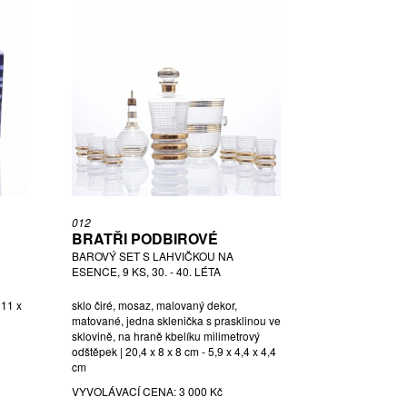
012
BRATŘI PODBIROVÉ
BAROVÝ SET S LAHVIČKOU NA
ESENCE, 9 KS, 30. - 40. LÉTA
 11 x
sklo čiré, mosaz, malovaný dekor,
matované, jedna sklenička s prasklinou ve
sklovině, na hraně kbelíku milimetrový
odštěpek | 20,4 x 8 x 8 cm - 5,9 x 4,4 x 4,4
cm
VYVOLÁVACÍ CENA:
3 000 Kč