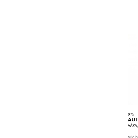
013
AUT
VÁZA
sklo b