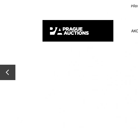
PŘI
AK