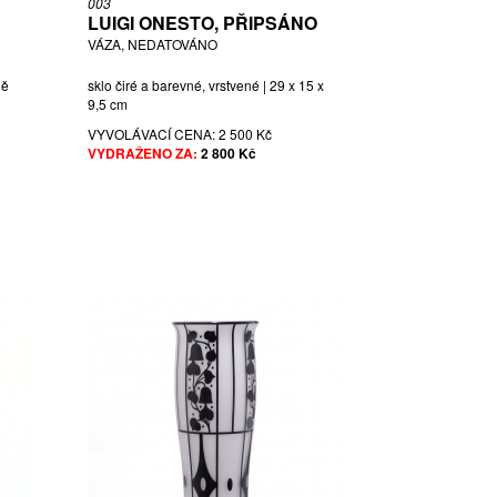
003
LUIGI ONESTO, PŘIPSÁNO
VÁZA, NEDATOVÁNO
ně
sklo čiré a barevné, vrstvené | 29 x 15 x
9,5 cm
VYVOLÁVACÍ CENA:
2 500 Kč
VYDRAŽENO ZA:
2 800 Kč