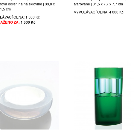
hová odřenina na sklovině | 33,8 x
tvarované | 31,5 x 7,7 x 7,7 cm
11,5 cm
VYVOLÁVACÍ CENA:
4 000 Kč
LÁVACÍ CENA:
1 500 Kč
AŽENO ZA:
1 500 Kč