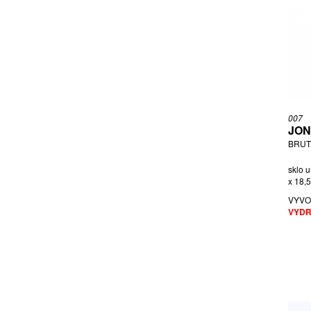
SŁUCZAN, PŘIPSÁNO JERZY
TAKAGI JONAH
TAUBE ALFRED
TORFS ANNA
URBAN VLADISLAV
URUP TORA
VAL SAINT LAMBERT
007
JON
VELÍŠKOVÁ, PŘIPSÁNO MILENA
BRUT
WOKAN KURT
ZEMEK KAREL
sklo u
x 18,
ZEMEK, PŘIPSÁNO FRANTIŠEK
VYVO
VYDR