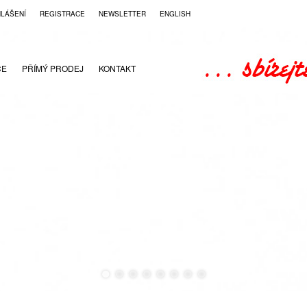
HLÁŠENÍ
REGISTRACE
NEWSLETTER
ENGLISH
CE
PŘÍMÝ PRODEJ
KONTAKT
●
●
●
●
●
●
●
●