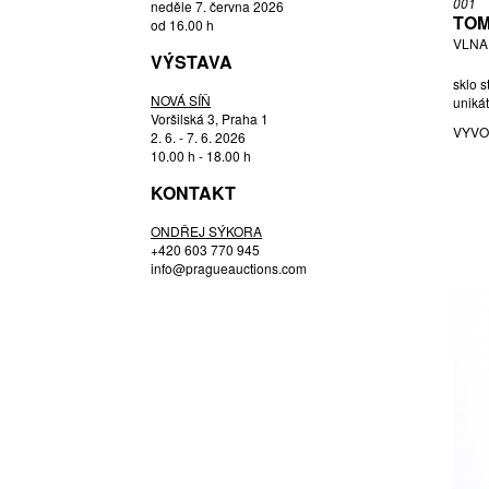
001
neděle 7. června 2026
HLOUŠEK RUDOLF
TOM
od 16.00 h
VLNA,
HOFFMANN JOSEF
VÝSTAVA
HOSPODKA JOSEF
sklo 
NOVÁ SÍŇ
HOSPODKA, PŘIPSÁNO JOSEF
unikát
Voršilská 3, Praha 1
JANDEJSKOVÁ KORTEOVÁ EVA
VYVO
2. 6. - 7. 6. 2026
JEŽEK PAVEL
10.00 h - 18.00 h
JOSEF CVRČEK (1943) MILOSLAV
KONTAKT
KLINGER (1922 - 1999),
JOSEF ROZÍNEK (1911 - 1992)
ONDŘEJ SÝKORA
STANISLAV HONZÍK ST. (1926 -
+420 603 770 945
1998),
info@pragueauctions.com
KLINGER MILOSLAV
KODET EMANUEL
KOTÍK JAN
KOUDELKA FRANTIŠEK
LEVY ARIK
LÍPA OLDŘICH
METELÁK MILAN
MURANO