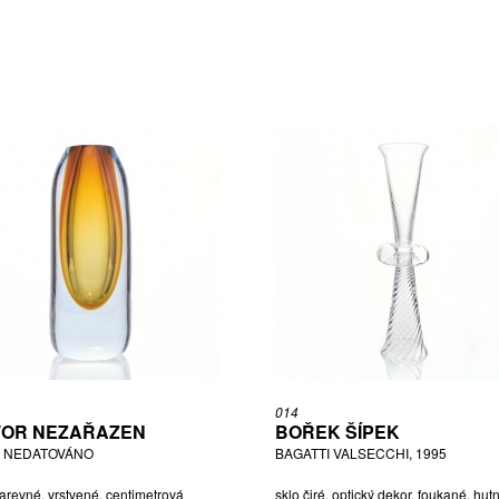
014
OR NEZAŘAZEN
BOŘEK ŠÍPEK
, NEDATOVÁNO
BAGATTI VALSECCHI, 1995
arevné, vrstvené, centimetrová
sklo čiré, optický dekor, foukané, hut