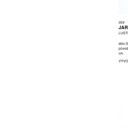
NEZAŘAZEN AUTOR
OLIVA LADISLAV
ONESTO, PŘIPSÁNO LUIGI
004
PALEČEK LADISLAV
JAR
PODBIROVÉ BRATŘI
LUSTR
PRODCOMPLEX
sklo č
RADOVÁ ŠÁRKA
původn
cm
RASCHE ADOLF
VYVO
ROZSYPAL IVO
SABINO MARIUS ERNEST
SCHRÖTER RUDOLF
ŠILAR LUBOMÍR
ŠÍPEK BOŘEK
ŠPAČEK JAROMÍR
ŠPINAR FRANTIŠEK
ŠTĚPÁNEK VÁCLAV
STILL, PŘIPSÁNO NANNY
STYL ÉMILE GALLÉ