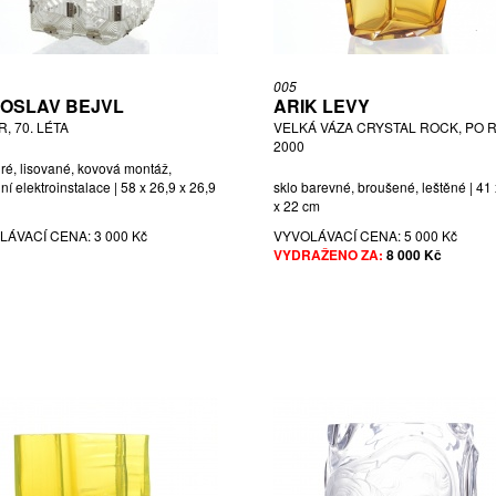
005
OSLAV BEJVL
ARIK LEVY
, 70. LÉTA
VELKÁ VÁZA CRYSTAL ROCK, PO R
2000
iré, lisované, kovová montáž,
í elektroinstalace | 58 x 26,9 x 26,9
sklo barevné, broušené, leštěné | 41
x 22 cm
LÁVACÍ CENA:
3 000 Kč
VYVOLÁVACÍ CENA:
5 000 Kč
VYDRAŽENO ZA:
8 000 Kč