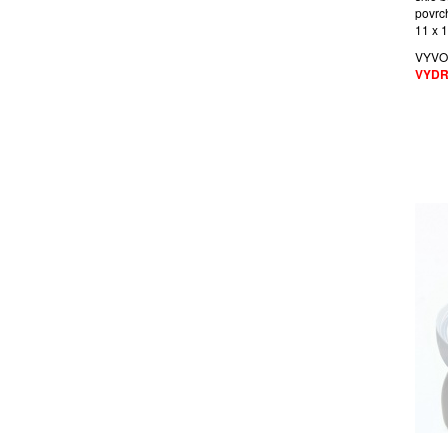
povrc
11 x 
VYVO
VYDR