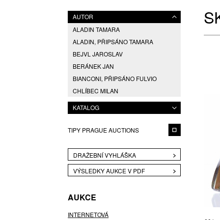
S
AUTOR
ALADIN TAMARA
ALADIN, PŘIPSÁNO TAMARA
BEJVL JAROSLAV
BERÁNEK JAN
BIANCONI, PŘIPSÁNO FULVIO
CHLÍBEC MILAN
EDENFALK BENGT
KATALOG
ESCHLER RUDOLF
ESCHLER, PŘIPSÁNO RUDOLF
TIPY PRAGUE AUCTIONS
FRANTIŠEK CHOCHOLATÝ (1902 -
1973), PŘIPSÁNO RUDOLF
SCHWEDLER (1896 - 1981),
DRAŽEBNÍ VYHLÁŠKA
GABRHEL JAN
VÝSLEDKY AUKCE V PDF
HANUŠ VÁCLAV
HAVILAND JOHANN
AUKCE
HLAVA PAVEL
INTERNETOVÁ
HLAVIČKA TOMÁŠ