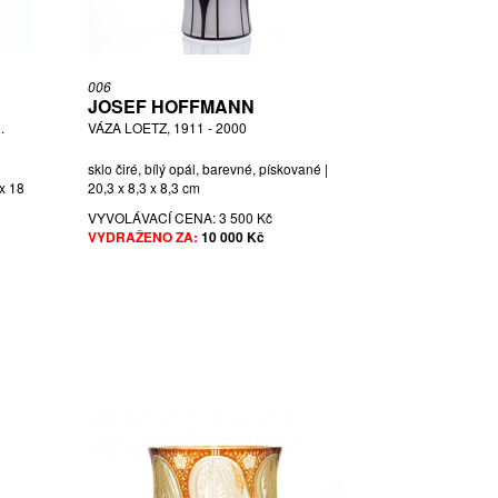
006
JOSEF HOFFMANN
.
VÁZA LOETZ, 1911 - 2000
sklo čiré, bílý opál, barevné, pískované |
 x 18
20,3 x 8,3 x 8,3 cm
VYVOLÁVACÍ CENA:
3 500 Kč
VYDRAŽENO ZA:
10 000 Kč