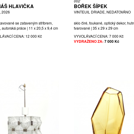
002
ÁŠ HLAVIČKA
BOŘEK ŠÍPEK
 2026
VINTEUIL DRIADE, NEDATOVÁNO
stavované se zataveným stříbrem,
sklo čiré, foukané, optický dekor, hut
, autorská práce | 11 x 20,5 x 9,4 cm
tvarované | 35 x 29 x 29 cm
LÁVACÍ CENA:
12 000 Kč
VYVOLÁVACÍ CENA:
7 000 Kč
VYDRAŽENO ZA:
7 000 Kč