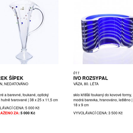
011
EK ŠÍPEK
IVO ROZSYPAL
N, NEDATOVÁNO
VÁZA, 80. LÉTA
iré a barevné, foukané, optický
sklo křišťál foukaný do kovové formy,
 hutně tvarované | 38 x 25 x 11,5 cm
modrá barevka, hranováno, leštěno |
18 x 9 cm
LÁVACÍ CENA:
5 000 Kč
AŽENO ZA:
5 000 Kč
VYVOLÁVACÍ CENA:
3 500 Kč