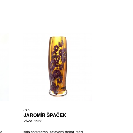
015
JAROMÍR ŠPAČEK
VÁZA, 1958
ně
sklo sommerso, zatavený dekor, měď,