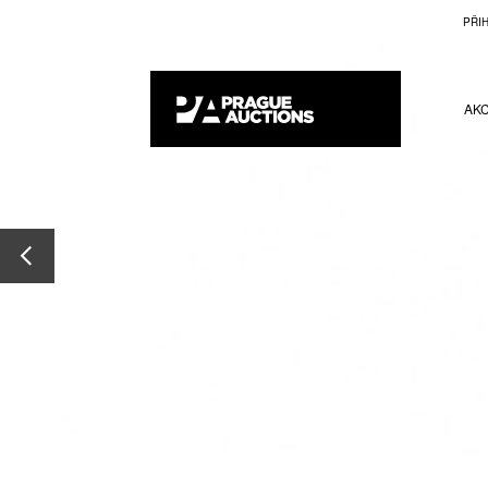
PŘI
AK