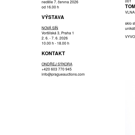
001
neděle 7. června 2026
HLOUŠEK RUDOLF
TOM
od 16.00 h
VLNA,
HOFFMANN JOSEF
VÝSTAVA
HOSPODKA JOSEF
sklo 
NOVÁ SÍŇ
HOSPODKA, PŘIPSÁNO JOSEF
unikát
Voršilská 3, Praha 1
JANDEJSKOVÁ KORTEOVÁ EVA
VYVO
2. 6. - 7. 6. 2026
JEŽEK PAVEL
10.00 h - 18.00 h
JOSEF CVRČEK (1943) MILOSLAV
KONTAKT
KLINGER (1922 - 1999),
JOSEF ROZÍNEK (1911 - 1992)
ONDŘEJ SÝKORA
STANISLAV HONZÍK ST. (1926 -
+420 603 770 945
1998),
info@pragueauctions.com
KLINGER MILOSLAV
KODET EMANUEL
KOTÍK JAN
KOUDELKA FRANTIŠEK
LEVY ARIK
LÍPA OLDŘICH
METELÁK MILAN
MURANO