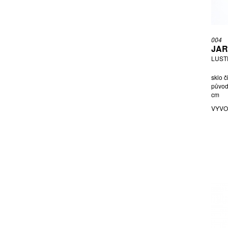
NEZAŘAZEN AUTOR
OLIVA LADISLAV
ONESTO, PŘIPSÁNO LUIGI
004
PALEČEK LADISLAV
JAR
PODBIROVÉ BRATŘI
LUSTR
PRODCOMPLEX
sklo č
RADOVÁ ŠÁRKA
původn
cm
RASCHE ADOLF
VYVO
ROZSYPAL IVO
SABINO MARIUS ERNEST
SCHRÖTER RUDOLF
ŠILAR LUBOMÍR
ŠÍPEK BOŘEK
ŠPAČEK JAROMÍR
ŠPINAR FRANTIŠEK
ŠTĚPÁNEK VÁCLAV
STILL, PŘIPSÁNO NANNY
STYL ÉMILE GALLÉ