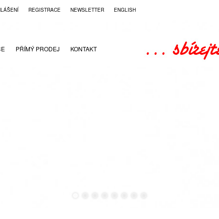
HLÁŠENÍ
REGISTRACE
NEWSLETTER
ENGLISH
CE
PŘÍMÝ PRODEJ
KONTAKT
●
●
●
●
●
●
●
●