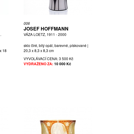
006
JOSEF HOFFMANN
.
VÁZA LOETZ, 1911 - 2000
sklo čiré, bílý opál, barevné, pískované |
 x 18
20,3 x 8,3 x 8,3 cm
VYVOLÁVACÍ CENA:
3 500 Kč
VYDRAŽENO ZA:
10 000 Kč