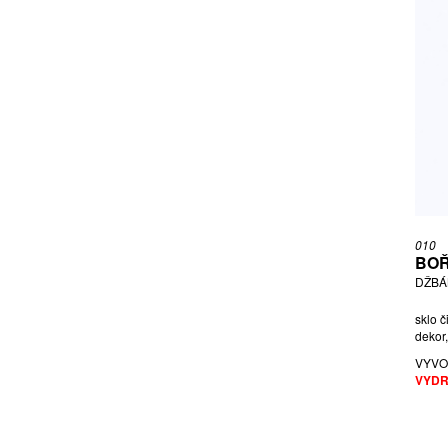
010
BOŘ
DŽBÁ
sklo č
dekor,
VYVO
VYDR