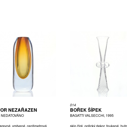
014
OR NEZAŘAZEN
BOŘEK ŠÍPEK
, NEDATOVÁNO
BAGATTI VALSECCHI, 1995
arevné, vrstvené, centimetrová
sklo čiré, optický dekor, foukané, hut