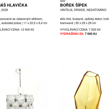
002
ÁŠ HLAVIČKA
BOŘEK ŠÍPEK
 2026
VINTEUIL DRIADE, NEDATOVÁNO
stavované se zataveným stříbrem,
sklo čiré, foukané, optický dekor, hut
, autorská práce | 11 x 20,5 x 9,4 cm
tvarované | 35 x 29 x 29 cm
LÁVACÍ CENA:
12 000 Kč
VYVOLÁVACÍ CENA:
7 000 Kč
VYDRAŽENO ZA:
7 000 Kč