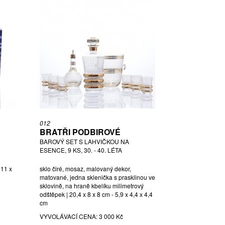
012
BRATŘI PODBIROVÉ
BAROVÝ SET S LAHVIČKOU NA
ESENCE, 9 KS, 30. - 40. LÉTA
 11 x
sklo čiré, mosaz, malovaný dekor,
matované, jedna sklenička s prasklinou ve
sklovině, na hraně kbelíku milimetrový
odštěpek | 20,4 x 8 x 8 cm - 5,9 x 4,4 x 4,4
cm
VYVOLÁVACÍ CENA:
3 000 Kč