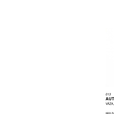
013
AUT
VÁZA
sklo b