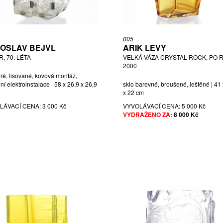
005
OSLAV BEJVL
ARIK LEVY
, 70. LÉTA
VELKÁ VÁZA CRYSTAL ROCK, PO R
2000
iré, lisované, kovová montáž,
í elektroinstalace | 58 x 26,9 x 26,9
sklo barevné, broušené, leštěné | 41
x 22 cm
LÁVACÍ CENA:
3 000 Kč
VYVOLÁVACÍ CENA:
5 000 Kč
VYDRAŽENO ZA:
8 000 Kč