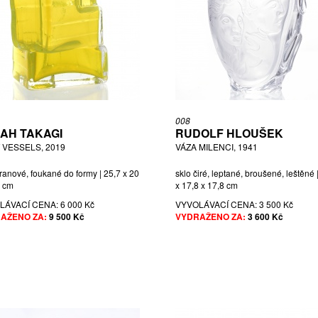
008
AH TAKAGI
RUDOLF HLOUŠEK
 VESSELS, 2019
VÁZA MILENCI, 1941
ranové, foukané do formy | 25,7 x 20
sklo čiré, leptané, broušené, leštěné 
5 cm
x 17,8 x 17,8 cm
LÁVACÍ CENA:
6 000 Kč
VYVOLÁVACÍ CENA:
3 500 Kč
AŽENO ZA:
9 500 Kč
VYDRAŽENO ZA:
3 600 Kč