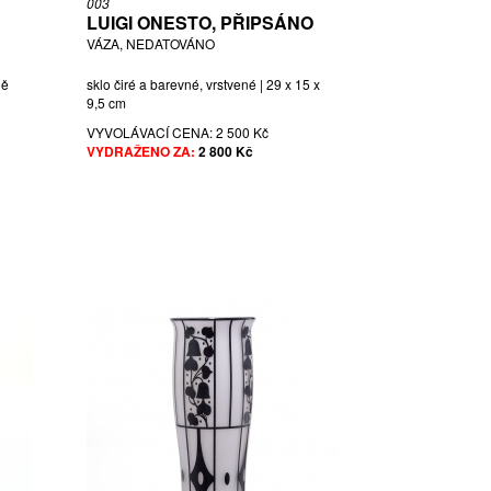
003
LUIGI ONESTO, PŘIPSÁNO
VÁZA, NEDATOVÁNO
ně
sklo čiré a barevné, vrstvené | 29 x 15 x
9,5 cm
VYVOLÁVACÍ CENA:
2 500 Kč
VYDRAŽENO ZA:
2 800 Kč