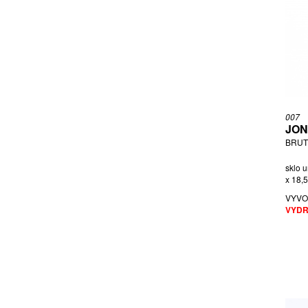
SŁUCZAN, PŘIPSÁNO JERZY
TAKAGI JONAH
TAUBE ALFRED
TORFS ANNA
URBAN VLADISLAV
URUP TORA
VAL SAINT LAMBERT
007
JON
VELÍŠKOVÁ, PŘIPSÁNO MILENA
BRUT
WOKAN KURT
ZEMEK KAREL
sklo u
x 18,
ZEMEK, PŘIPSÁNO FRANTIŠEK
VYVO
VYDR