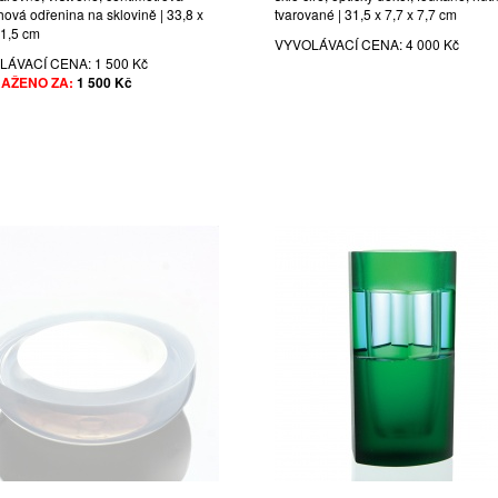
hová odřenina na sklovině | 33,8 x
tvarované | 31,5 x 7,7 x 7,7 cm
11,5 cm
VYVOLÁVACÍ CENA:
4 000 Kč
LÁVACÍ CENA:
1 500 Kč
AŽENO ZA:
1 500 Kč