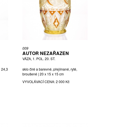
009
AUTOR NEZAŘAZEN
VÁZA, 1. POL. 20. ST.
| 24,3
sklo čiré a barevné, přejímané, ryté,
broušené | 20 x 15 x 15 cm
VYVOLÁVACÍ CENA:
2 000 Kč