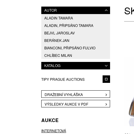
S
AUTOR
ALADIN TAMARA
ALADIN, PŘIPSÁNO TAMARA
BEJVL JAROSLAV
BERÁNEK JAN
BIANCONI, PŘIPSÁNO FULVIO
CHLÍBEC MILAN
EDENFALK BENGT
KATALOG
ESCHLER RUDOLF
ESCHLER, PŘIPSÁNO RUDOLF
TIPY PRAGUE AUCTIONS
FRANTIŠEK CHOCHOLATÝ (1902 -
1973), PŘIPSÁNO RUDOLF
SCHWEDLER (1896 - 1981),
DRAŽEBNÍ VYHLÁŠKA
GABRHEL JAN
VÝSLEDKY AUKCE V PDF
HANUŠ VÁCLAV
HAVILAND JOHANN
AUKCE
HLAVA PAVEL
INTERNETOVÁ
HLAVIČKA TOMÁŠ