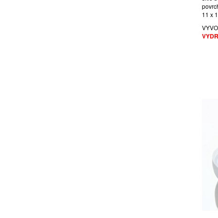
povrc
11 x 
VYVO
VYDR