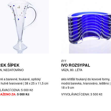
011
EK ŠÍPEK
IVO ROZSYPAL
N, NEDATOVÁNO
VÁZA, 80. LÉTA
iré a barevné, foukané, optický
sklo křišťál foukaný do kovové formy,
 hutně tvarované | 38 x 25 x 11,5 cm
modrá barevka, hranováno, leštěno |
18 x 9 cm
LÁVACÍ CENA:
5 000 Kč
AŽENO ZA:
5 000 Kč
VYVOLÁVACÍ CENA:
3 500 Kč