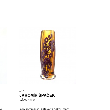
015
JAROMÍR ŠPAČEK
VÁZA, 1958
ně
sklo sommerso, zatavený dekor, měď,