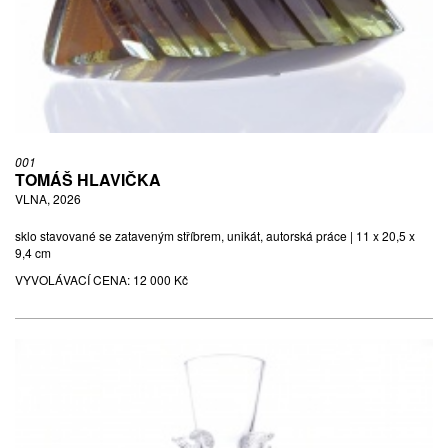
DÓZA, NEDATOVÁNO
sklo čiré a barevné, lisované | 14 x 16 x 16 cm
VYVOLÁVACÍ CENA:
100 Kč
VYDRAŽENO ZA:
210 Kč
001
TOMÁŠ HLAVIČKA
VLNA, 2026
sklo stavované se zataveným stříbrem, unikát, autorská práce | 11 x 20,5 x
9,4 cm
VYVOLÁVACÍ CENA:
12 000 Kč