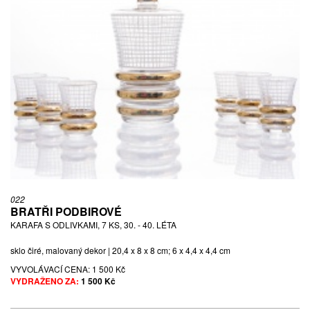
022
BRATŘI PODBIROVÉ
KARAFA S ODLIVKAMI, 7 KS, 30. - 40. LÉTA
sklo čiré, malovaný dekor | 20,4 x 8 x 8 cm; 6 x 4,4 x 4,4 cm
VYVOLÁVACÍ CENA:
1 500 Kč
VYDRAŽENO ZA:
1 500 Kč