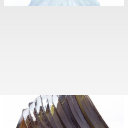
info@pragueauctions.com
SKLO A KERAMIKA
089
AUTOR NEZAŘAZEN