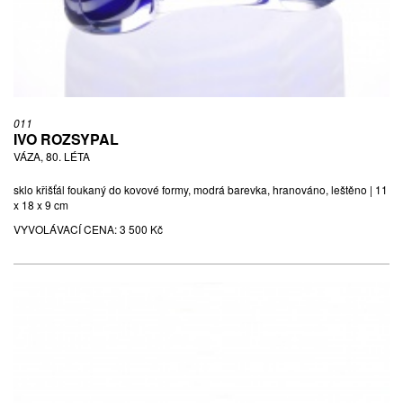
011
IVO ROZSYPAL
VÁZA, 80. LÉTA
sklo křišťál foukaný do kovové formy, modrá barevka, hranováno, leštěno | 11
x 18 x 9 cm
VYVOLÁVACÍ CENA:
3 500 Kč