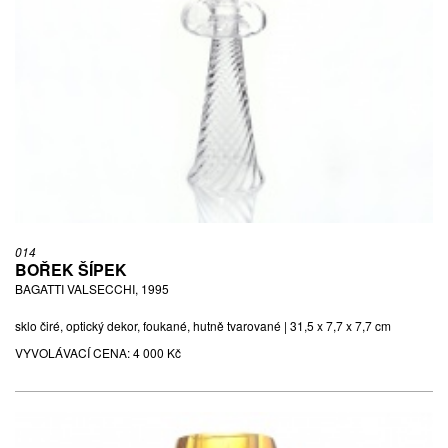
014
BOŘEK ŠÍPEK
BAGATTI VALSECCHI, 1995
sklo čiré, optický dekor, foukané, hutně tvarované | 31,5 x 7,7 x 7,7 cm
VYVOLÁVACÍ CENA:
4 000 Kč