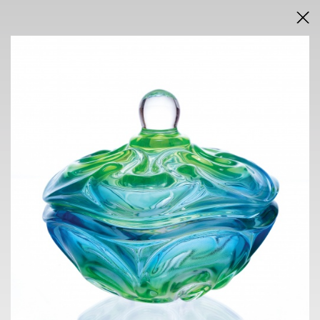
DRAŽEBNÍ VYHLÁŠKA
VÝSLEDKY AUKCE V PDF
AUKCE
INTERNETOVÁ
neděle 7. června 2026
od 16.00 h
VÝSTAVA
NOVÁ SÍŇ
Voršilská 3, Praha 1
2. 6. - 7. 6. 2026
10.00 h - 18.00 h
KONTAKT
ONDŘEJ SÝKORA
+420 603 770 945