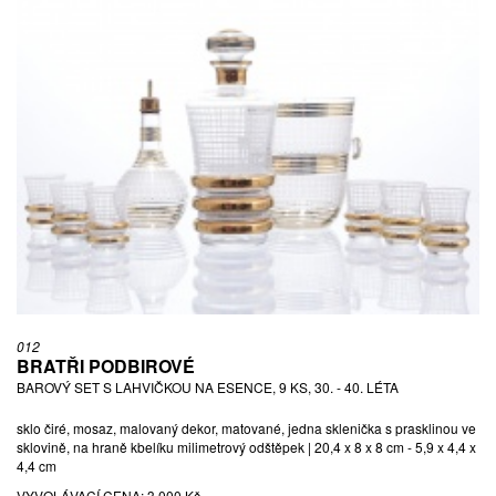
012
BRATŘI PODBIROVÉ
BAROVÝ SET S LAHVIČKOU NA ESENCE, 9 KS, 30. - 40. LÉTA
sklo čiré, mosaz, malovaný dekor, matované, jedna sklenička s prasklinou ve
sklovině, na hraně kbelíku milimetrový odštěpek | 20,4 x 8 x 8 cm - 5,9 x 4,4 x
4,4 cm
VYVOLÁVACÍ CENA:
3 000 Kč