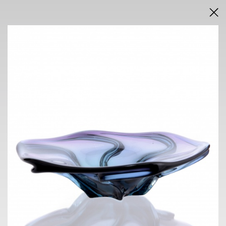
DRAŽEBNÍ VYHLÁŠKA
VÝSLEDKY AUKCE V PDF
AUKCE
INTERNETOVÁ
neděle 7. června 2026
od 16.00 h
VÝSTAVA
NOVÁ SÍŇ
Voršilská 3, Praha 1
2. 6. - 7. 6. 2026
10.00 h - 18.00 h
KONTAKT
ONDŘEJ SÝKORA
+420 603 770 945