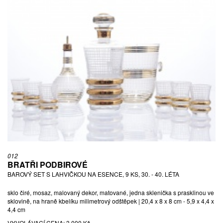
012
BRATŘI PODBIROVÉ
BAROVÝ SET S LAHVIČKOU NA ESENCE, 9 KS, 30. - 40. LÉTA
sklo čiré, mosaz, malovaný dekor, matované, jedna sklenička s prasklinou ve
sklovině, na hraně kbelíku milimetrový odštěpek | 20,4 x 8 x 8 cm - 5,9 x 4,4 x
4,4 cm
VYVOLÁVACÍ CENA:
3 000 Kč