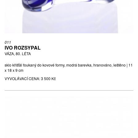
011
IVO ROZSYPAL
VÁZA, 80. LÉTA
sklo křišťál foukaný do kovové formy, modrá barevka, hranováno, leštěno | 11
x 18 x 9 cm
VYVOLÁVACÍ CENA:
3 500 Kč