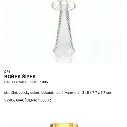
014
BOŘEK ŠÍPEK
BAGATTI VALSECCHI, 1995
sklo čiré, optický dekor, foukané, hutně tvarované | 31,5 x 7,7 x 7,7 cm
VYVOLÁVACÍ CENA:
4 000 Kč