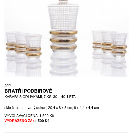
022
BRATŘI PODBIROVÉ
KARAFA S ODLIVKAMI, 7 KS, 30. - 40. LÉTA
sklo čiré, malovaný dekor | 20,4 x 8 x 8 cm; 6 x 4,4 x 4,4 cm
VYVOLÁVACÍ CENA:
1 500 Kč
VYDRAŽENO ZA:
1 500 Kč