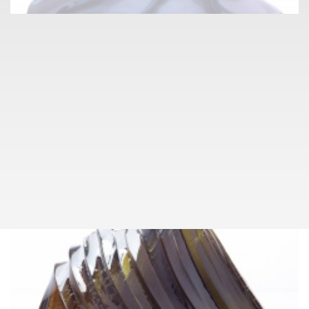
info@pragueauctions.com
SKLO A KERAMIKA
090
JOSEF HOSPODKA, PŘIPSÁNO