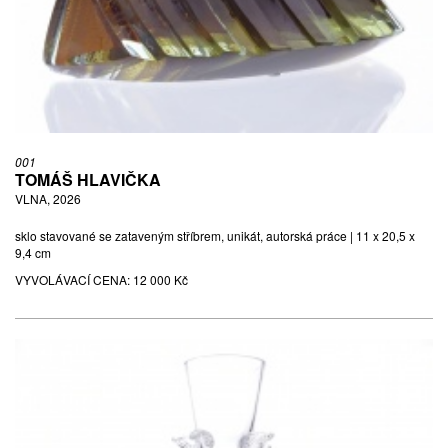
(1923 - 1989)
VELKÁ MÍSA, NEDATOVÁNO
sklo barevné, hutně tvarované, mírné známky užívání | 9 x 34 x 34
cm | pravděpodobně Borské sklo, Nový Bor, sklárna Chřibská
VYVOLÁVACÍ CENA:
200 Kč
001
VYDRAŽENO ZA:
200 Kč
TOMÁŠ HLAVIČKA
VLNA, 2026
sklo stavované se zataveným stříbrem, unikát, autorská práce | 11 x 20,5 x
9,4 cm
VYVOLÁVACÍ CENA:
12 000 Kč