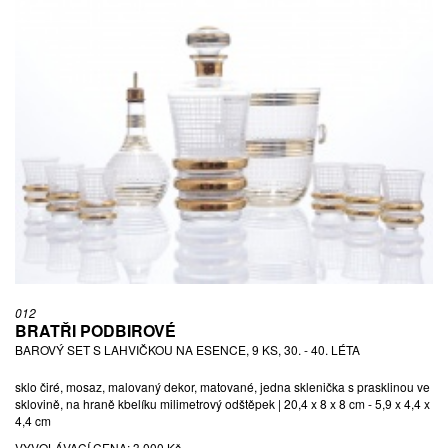
012
BRATŘI PODBIROVÉ
BAROVÝ SET S LAHVIČKOU NA ESENCE, 9 KS, 30. - 40. LÉTA
sklo čiré, mosaz, malovaný dekor, matované, jedna sklenička s prasklinou ve
sklovině, na hraně kbelíku milimetrový odštěpek | 20,4 x 8 x 8 cm - 5,9 x 4,4 x
4,4 cm
VYVOLÁVACÍ CENA:
3 000 Kč