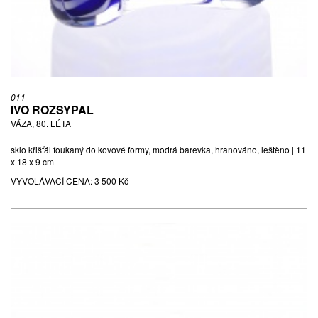
011
IVO ROZSYPAL
VÁZA, 80. LÉTA
sklo křišťál foukaný do kovové formy, modrá barevka, hranováno, leštěno | 11
x 18 x 9 cm
VYVOLÁVACÍ CENA:
3 500 Kč