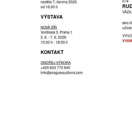
074
neděle 7. června 2026
HLOUŠEK RUDOLF
RUD
od 16.00 h
VÁZA,
HOFFMANN JOSEF
VÝSTAVA
HOSPODKA JOSEF
sklo č
NOVÁ SÍŇ
HOSPODKA, PŘIPSÁNO JOSEF
užíván
Voršilská 3, Praha 1
JANDEJSKOVÁ KORTEOVÁ EVA
VYVO
2. 6. - 7. 6. 2026
VYDR
JEŽEK PAVEL
10.00 h - 18.00 h
JOSEF CVRČEK (1943) MILOSLAV
KONTAKT
KLINGER (1922 - 1999),
JOSEF ROZÍNEK (1911 - 1992)
ONDŘEJ SÝKORA
STANISLAV HONZÍK ST. (1926 -
+420 603 770 945
1998),
info@pragueauctions.com
KLINGER MILOSLAV
KODET EMANUEL
KOTÍK JAN
KOUDELKA FRANTIŠEK
LEVY ARIK
LÍPA OLDŘICH
METELÁK MILAN
MURANO