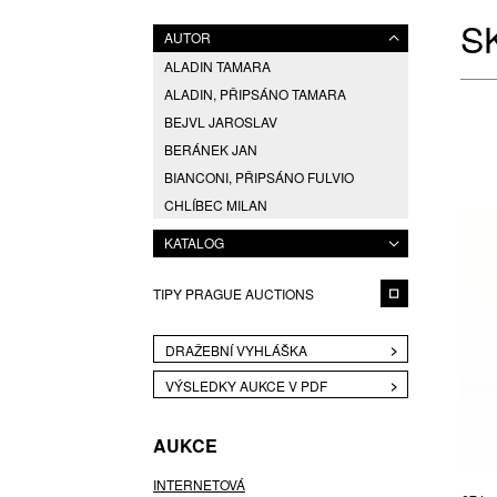
S
AUTOR
ALADIN TAMARA
ALADIN, PŘIPSÁNO TAMARA
BEJVL JAROSLAV
BERÁNEK JAN
BIANCONI, PŘIPSÁNO FULVIO
CHLÍBEC MILAN
EDENFALK BENGT
KATALOG
ESCHLER RUDOLF
ESCHLER, PŘIPSÁNO RUDOLF
TIPY PRAGUE AUCTIONS
FRANTIŠEK CHOCHOLATÝ (1902 -
1973), PŘIPSÁNO RUDOLF
SCHWEDLER (1896 - 1981),
DRAŽEBNÍ VYHLÁŠKA
GABRHEL JAN
VÝSLEDKY AUKCE V PDF
HANUŠ VÁCLAV
HAVILAND JOHANN
AUKCE
HLAVA PAVEL
INTERNETOVÁ
HLAVIČKA TOMÁŠ