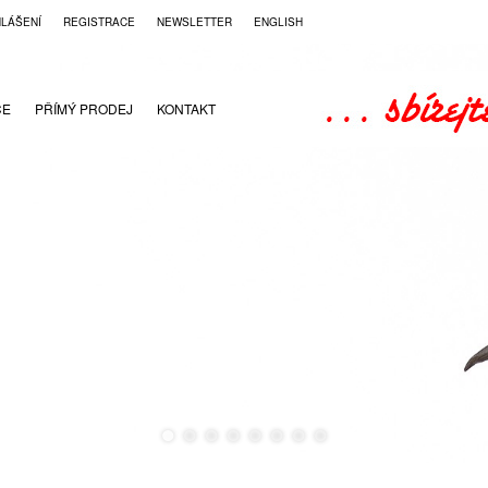
HLÁŠENÍ
REGISTRACE
NEWSLETTER
ENGLISH
CE
PŘÍMÝ PRODEJ
KONTAKT
●
●
●
●
●
●
●
●