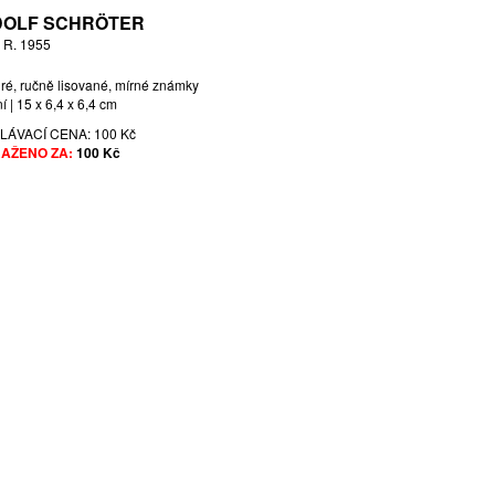
OLF SCHRÖTER
 R. 1955
iré, ručně lisované, mírné známky
í | 15 x 6,4 x 6,4 cm
LÁVACÍ CENA:
100 Kč
AŽENO ZA:
100 Kč