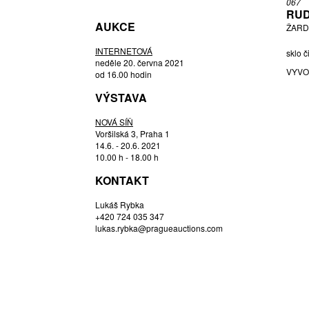
067
JANKOVCOVÁ ANTONIE
RUD
AUKCE
JEŽEK JAROSLAV
ŽARD
JIŘÍ RYBA (1938) JAN ČERNÝ (1907 -
INTERNETOVÁ
1978),
sklo č
neděle 20. června 2021
JOSEF CVRČEK (1943) MILOSLAV
VYVO
od 16.00 hodin
KLINGER (1922 - 1999),
VÝSTAVA
JURNIKL RUDOLF
KLINGER, PŘIPSÁNO MILOSLAV
NOVÁ SÍŇ
KOUDELKA FRANTIŠEK
Voršilská 3, Praha 1
14.6. - 20.6. 2021
LIBENSKÝ, PŘIPSÁNO STANISLAV
10.00 h - 18.00 h
LIPSKÝ OLDŘICH
KONTAKT
MACHOVSKÁ HANA
MOSER LEO
Lukáš Rybka
+420 724 035 347
NEZAŘAZEN AUTOR
lukas.rybka@pragueauctions.com
OLIVA LADISLAV
OLIVA ST. LADISLAV
PALEČEK LADISLAV
PAUTSCH HERMANN
ROUBÍČEK RENÉ