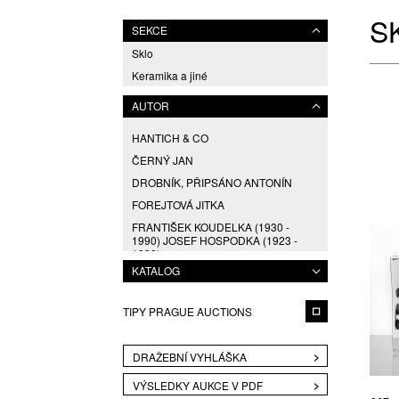
S
SEKCE
Sklo
Keramika a jiné
AUTOR
HANTICH & CO
ČERNÝ JAN
DROBNÍK, PŘIPSÁNO ANTONÍN
FOREJTOVÁ JITKA
FRANTIŠEK KOUDELKA (1930 -
1990) JOSEF HOSPODKA (1923 -
1989),
KATALOG
GABRHEL JAN
GABRHEL, PŘIPSÁNO JAN
TIPY PRAGUE AUCTIONS
HACKLOVÁ ELIŠKA
HANDL MILAN
DRAŽEBNÍ VYHLÁŠKA
HLAVA PAVEL
VÝSLEDKY AUKCE V PDF
HOSPODKA JOSEF