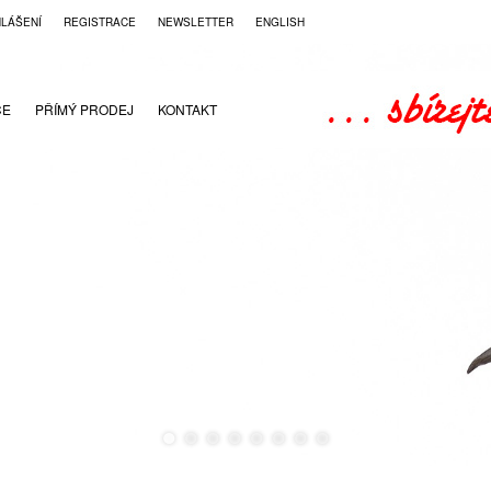
HLÁŠENÍ
REGISTRACE
NEWSLETTER
ENGLISH
CE
PŘÍMÝ PRODEJ
KONTAKT
●
●
●
●
●
●
●
●