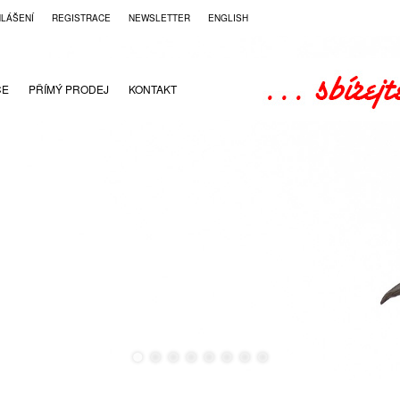
HLÁŠENÍ
REGISTRACE
NEWSLETTER
ENGLISH
CE
PŘÍMÝ PRODEJ
KONTAKT
●
●
●
●
●
●
●
●