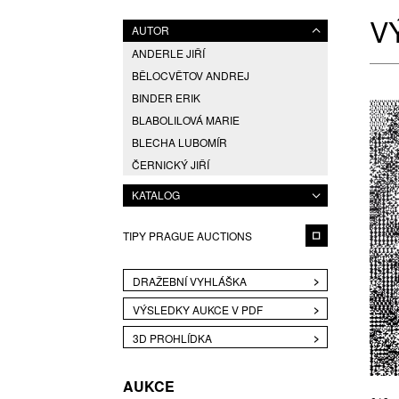
V
AUTOR
ANDERLE JIŘÍ
BĚLOCVĚTOV ANDREJ
BINDER ERIK
BLABOLILOVÁ MARIE
BLECHA LUBOMÍR
ČERNICKÝ JIŘÍ
DAVID JIŘÍ
KATALOG
DVOŘÁK JAROSLAV EDUARD
ELIÁŠ BOHUMIL
TIPY PRAGUE AUCTIONS
ENGLBERTH MILOŠ
FÁRA LIBOR
DRAŽEBNÍ VYHLÁŠKA
FÁROVÁ GABINA
VÝSLEDKY AUKCE V PDF
FREMUND RICHARD
3D PROHLÍDKA
FREŠO VIKTOR
GABRIEL MICHAL
AUKCE
HAMPL JOSEF