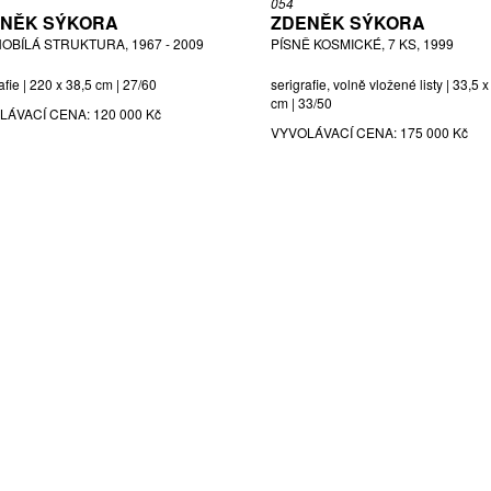
054
NĚK SÝKORA
ZDENĚK SÝKORA
OBÍLÁ STRUKTURA, 1967 - 2009
PÍSNĚ KOSMICKÉ, 7 KS, 1999
afie | 220 x 38,5 cm | 27/60
serigrafie, volně vložené listy | 33,5 x
cm | 33/50
LÁVACÍ CENA:
120 000 Kč
VYVOLÁVACÍ CENA:
175 000 Kč