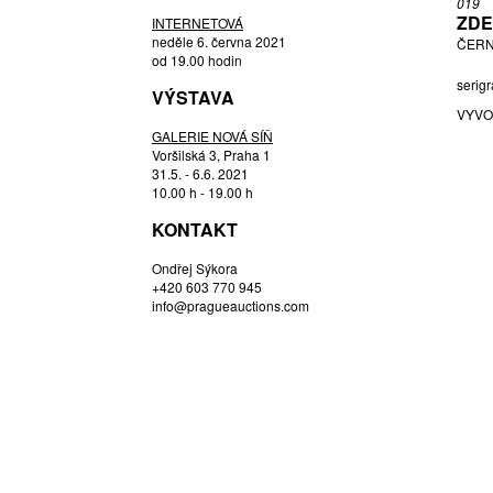
019
HOŘÁNEK JAROSLAV
ZDE
INTERNETOVÁ
HOUDEK VLADIMÍR
neděle 6. června 2021
ČERN
od 19.00 hodin
HOZOVÁ MARTINA
serigr
VÝSTAVA
JANEČEK OTA
VYVO
JANOUŠEK VLADIMÍR
GALERIE NOVÁ SÍŇ
JANOUŠKOVÁ VĚRA
Voršilská 3, Praha 1
31.5. - 6.6. 2021
JETELA TOMÁŠ
10.00 h - 19.00 h
JUDL STANISLAV
KONTAKT
KAČER JIŘÍ
KINTERA KRIŠTOF
Ondřej Sýkora
+420 603 770 945
KOBLASA JAN
info@pragueauctions.com
KOLÁŘ JIŘÍ
KONVIČKA RICHARD
KOPECKÝ VLADIMÍR
KUBIŠTA BOHUMIL
KUPKA FRANTIŠEK
LAMR ALEŠ
LIMBOURG LAURA