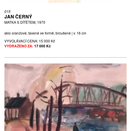
015
JAN ČERNÝ
MATKA S DÍTĚTEM, 1970
sklo oranžové, tavené ve formě, broušené | v. 16 cm
VYVOLÁVACÍ CENA:
15 000 Kč
VYDRAŽENO ZA:
17 000 Kč