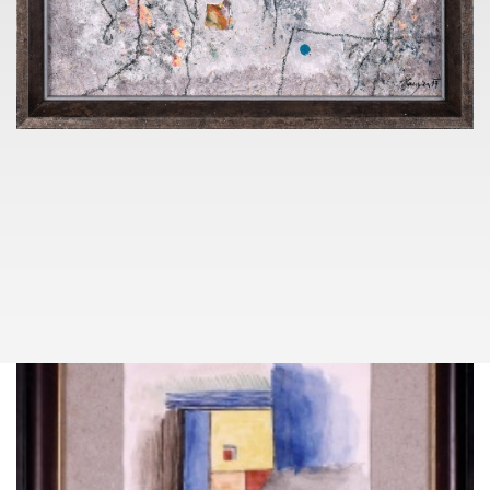
info@pragueauctions.com
VÝZNAMNÁ DÍLA
ČESKÉHO UMĚNÍ
075
(1947)
JAN KANYZA