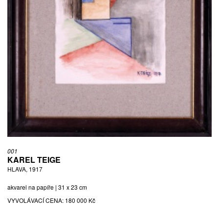
MENTÁLNÍ KRAJINA, 2017
akryl, tužka a koláž na plátně | 50 x 40 cm | sign. Kanyza 17 |
rámováno
VYVOLÁVACÍ CENA:
54 000 Kč
ODHADNÍ CENA: 60 000 - 80 000 Kč
001
KAREL TEIGE
HLAVA, 1917
akvarel na papíře | 31 x 23 cm
VYVOLÁVACÍ CENA:
180 000 Kč