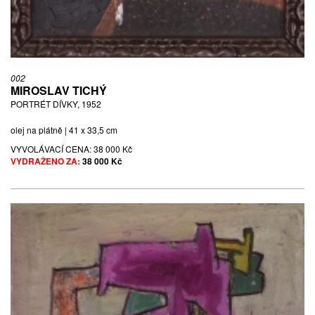
002
MIROSLAV TICHÝ
PORTRÉT DÍVKY, 1952
olej na plátně | 41 x 33,5 cm
VYVOLÁVACÍ CENA:
38 000 Kč
VYDRAŽENO ZA:
38 000 Kč