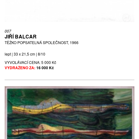
007
JIŘÍ BALCAR
TĚŽKO POPSATELNÁ SPOLEČNOST, 1966
lept | 33 x 21,5 cm | 8/10
VYVOLÁVACÍ CENA:
5 000 Kč
VYDRAŽENO ZA:
16 000 Kč