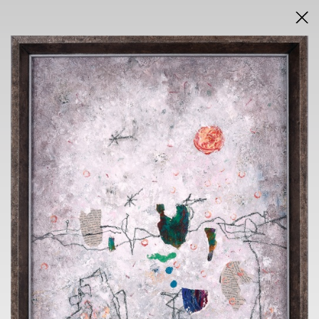
DRAŽEBNÍ VYHLÁŠKA
VÝSLEDKY AUKCE V PDF
AUKCE
INTERNETOVÁ
neděle 19. května 2024
od 19.00 hodin
VÝSTAVA
GALERIE NOVÁ SÍŇ
Voršilská 3, Praha 1
14.5. - 19.5. 2024
10.00 h - 18.00 h
KONTAKT
ONDŘEJ SÝKORA
+420 603 770 945