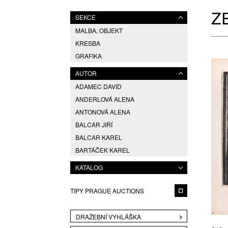
Z
SEKCE
MALBA, OBJEKT
KRESBA
GRAFIKA
AUTOR
ADAMEC DAVID
ANDERLOVÁ ALENA
ANTONOVÁ ALENA
BALCAR JIŘÍ
BALCAR KAREL
BARTÁČEK KAREL
BARTOŇ DAVID
KATALOG
BAUCH JAN
BĚHAL DOMINIK
TIPY PRAGUE AUCTIONS
BĚLOCVĚTOV ANDREJ
BENEDIKT VÁCLAV
DRAŽEBNÍ VYHLÁŠKA
BLABOLILOVÁ MARIE