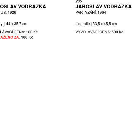
235
OSLAV VODRÁŽKA
JAROSLAV VODRÁŽKA
HUS, 1926
PARTYZÁNÍ, 1964
yt | 44 x 35,7 cm
litografie | 33,5 x 45,5 cm
LÁVACÍ CENA:
100 Kč
VYVOLÁVACÍ CENA:
500 Kč
AŽENO ZA:
100 Kč