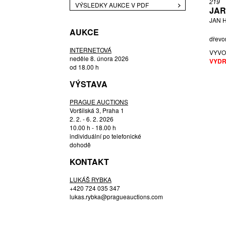
219
VÝSLEDKY AUKCE V PDF
JAR
BLAŽEK JAROSLAV
JAN 
BORN ADOLF
AUKCE
BOUDA CYRIL
dřevor
BROŽ RADEK
INTERNETOVÁ
VYVO
neděle 8. února 2026
VYDR
BRYCHTA JAN
od 18.00 h
BUDÍKOVÁ JANA
VÝSTAVA
BUKOVSKÝ IVAN
CARLOS M.
PRAGUE AUCTIONS
Voršilská 3, Praha 1
ČERNICKÝ JIŘÍ
2. 2. - 6. 2. 2026
ČERNÝ FILIP
10.00 h - 18.00 h
individuální po telefonické
CHADIMA JIŘÍ
dohodě
CHAGALL MARC
KONTAKT
CHOVANEC JAN
CHRAMOSTA CYRIL
LUKÁŠ RYBKA
CIBULKOVÁ JANA
+420 724 035 347
lukas.rybka@pragueauctions.com
DAVID DALIBOR
DOSTÁL FRANTIŠEK
DRAHOTOVÁ VERONIKA