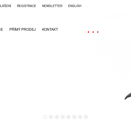
HLÁŠENÍ
REGISTRACE
NEWSLETTER
ENGLISH
CE
PŘÍMÝ PRODEJ
KONTAKT
●
●
●
●
●
●
●
●