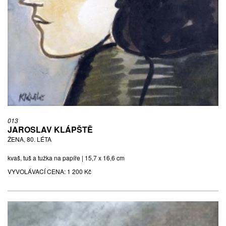
013
JAROSLAV KLÁPŠTĚ
ŽENA, 80. LÉTA
kvaš, tuš a tužka na papíře | 15,7 x 16,6 cm
VYVOLÁVACÍ CENA:
1 200 Kč