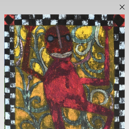
DRAŽEBNÍ VYHLÁŠKA
VÝSLEDKY AUKCE V PDF
AUKCE
INTERNETOVÁ
sobota 29. ledna 2022
od 17.00 h
VÝSTAVA
NOVÁ SÍŇ
Voršilská 3, Praha 1
24.1. - 28.1. 2022
11.00 h - 18.00 h
po tel. dohodě
KONTAKT
LUKÁŠ RYBKA