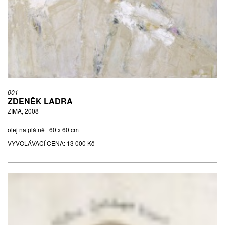
ČERTÍK, 1999
kombinovaná technika na papíře | 59,3 x 42,3 cm | sign. Zuzana
Krajčovičová 1999
VYVOLÁVACÍ CENA:
500 Kč
001
ZDENĚK LADRA
ZIMA, 2008
olej na plátně | 60 x 60 cm
VYVOLÁVACÍ CENA:
13 000 Kč