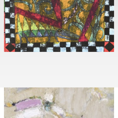
+420 724 035 347
lukas.rybka@pragueauctions.com
ZE SOUKROMÝCH SBÍREK
063
(1960)
ZUZANA KRAJČOVIČOVÁ