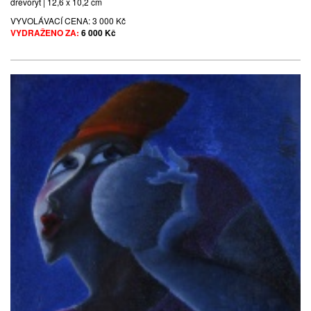
dřevoryt | 12,6 x 10,2 cm
VYVOLÁVACÍ CENA:
3 000 Kč
VYDRAŽENO ZA:
6 000 Kč