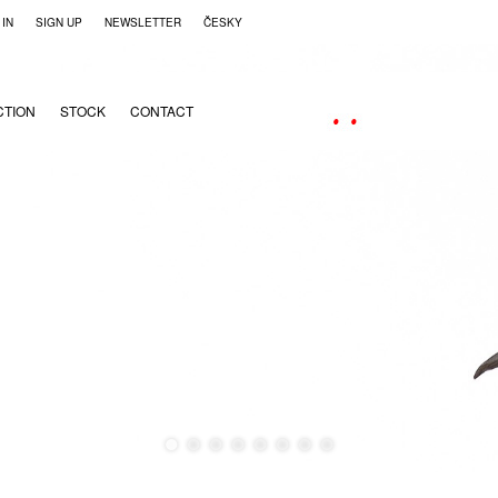
 IN
SIGN UP
NEWSLETTER
ČESKY
CTION
STOCK
CONTACT
●
●
●
●
●
●
●
●