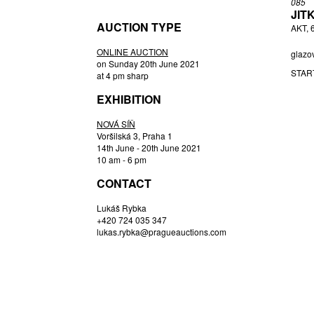
085
JANKOVCOVÁ ANTONIE
JIT
AUCTION TYPE
JEŽEK JAROSLAV
AKT, 
JIŘÍ RYBA (1938) JAN ČERNÝ (1907 -
ONLINE AUCTION
glazo
1978),
on Sunday 20th June 2021
JOSEF CVRČEK (1943) MILOSLAV
STAR
at 4 pm sharp
KLINGER (1922 - 1999),
EXHIBITION
JURNIKL RUDOLF
KLINGER, PŘIPSÁNO MILOSLAV
NOVÁ SÍŇ
KOUDELKA FRANTIŠEK
Voršilská 3, Praha 1
14th June - 20th June 2021
LIBENSKÝ, PŘIPSÁNO STANISLAV
10 am - 6 pm
LIPSKÝ OLDŘICH
CONTACT
MACHOVSKÁ HANA
MOSER LEO
Lukáš Rybka
+420 724 035 347
NEZAŘAZEN AUTOR
lukas.rybka@pragueauctions.com
OLIVA LADISLAV
OLIVA ST. LADISLAV
PALEČEK LADISLAV
PAUTSCH HERMANN
ROUBÍČEK RENÉ