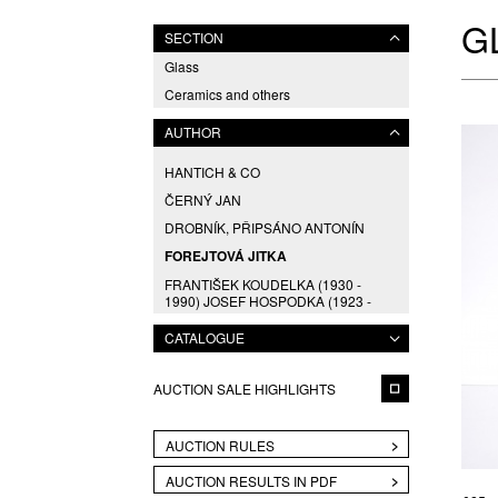
G
SECTION
Glass
Ceramics and others
AUTHOR
HANTICH & CO
ČERNÝ JAN
DROBNÍK, PŘIPSÁNO ANTONÍN
FOREJTOVÁ JITKA
FRANTIŠEK KOUDELKA (1930 -
1990) JOSEF HOSPODKA (1923 -
1989),
CATALOGUE
GABRHEL JAN
GABRHEL, PŘIPSÁNO JAN
AUCTION SALE HIGHLIGHTS
HACKLOVÁ ELIŠKA
HANDL MILAN
AUCTION RULES
HLAVA PAVEL
AUCTION RESULTS IN PDF
HOSPODKA JOSEF