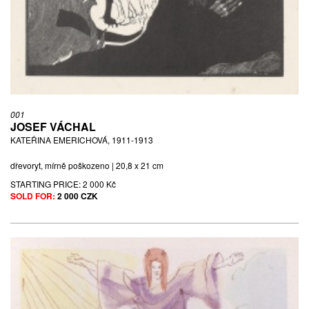
PANÍ V OVERALU, 1934
akvarel a tuš na papíře | 44,6 x 29 cm | sign. Jaška 34
STARTING PRICE:
500 CZK
001
JOSEF VÁCHAL
KATEŘINA EMERICHOVÁ, 1911-1913
dřevoryt, mírně poškozeno | 20,8 x 21 cm
STARTING PRICE:
2 000 Kč
SOLD FOR:
2 000 CZK