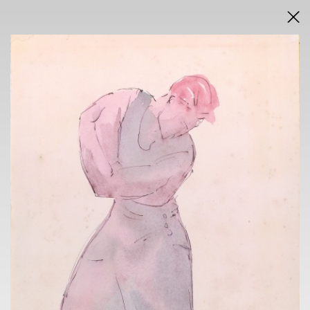
AUCTION RULES
AUCTION RESULTS IN PDF
AUCTION TYPE
ONLINE
Saturday 18 August 2021
from 6 p.m. sharp
EXHIBITION
NOVA SIN GALLERY
Voršilská 3, Prague 1
12.4. - 18.4. 2021
10 am - 6 pm
CONTACT
Lukáš Rybka
+420 724 035 347