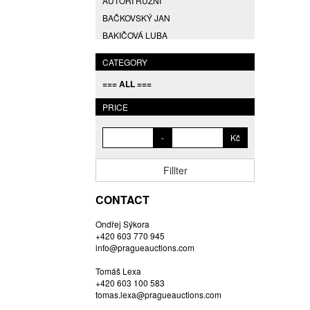
AUTOŘI RŮZNÍ
BAČKOVSKÝ JAN
BAKIČOVÁ LUBA
BALCAR JIŘÍ
CATEGORY
BALCAR KAREL
=== ALL ===
BALCAR MARTIN
BALÍČEK PETR
PRICE
BARTÁČEK KAREL
-
Kč
BARTKO MAREK
BARTOŇ DAVID
Fillter
BARTOŠ JIŘÍ
BARTOŠOVÁ LISBETH
CONTACT
BASTL ROMAN
Ondřej Sýkora
BAUCH JAN
+420 603 770 945
BAUER VL.
info@pragueauctions.com
BAUR MAX
Tomáš Lexa
BEDNÁŘOVÁ EVA
+420 603 100 583
tomas.lexa@pragueauctions.com
BĚHAL DOMINIK