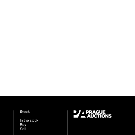
Stock
In the stock
Buy
Sell