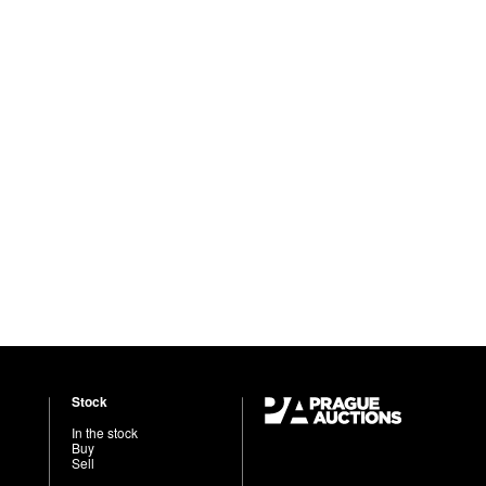
Stock
In the stock
Buy
Sell