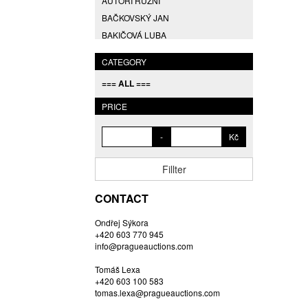
AUTOŘI RŮZNÍ
BAČKOVSKÝ JAN
BAKIČOVÁ LUBA
BALCAR JIŘÍ
CATEGORY
BALCAR KAREL
=== ALL ===
BALCAR MARTIN
BALÍČEK PETR
PRICE
BARTÁČEK KAREL
-
Kč
BARTKO MAREK
BARTOŇ DAVID
Fillter
BARTOŠ JIŘÍ
BARTOŠOVÁ LISBETH
CONTACT
BASTL ROMAN
Ondřej Sýkora
BAUCH JAN
+420 603 770 945
BAUER VL.
info@pragueauctions.com
BAUR MAX
Tomáš Lexa
BEDNÁŘOVÁ EVA
+420 603 100 583
tomas.lexa@pragueauctions.com
BĚHAL DOMINIK