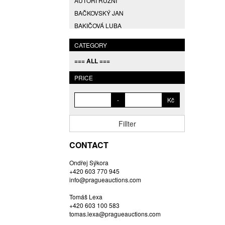
AUTOŘI RŮZNÍ
BAČKOVSKÝ JAN
BAKIČOVÁ LUBA
BALCAR JIŘÍ
CATEGORY
BALCAR KAREL
=== ALL ===
BALCAR MARTIN
BALÍČEK PETR
PRICE
BARTÁČEK KAREL
-
Kč
BARTKO MAREK
BARTOŇ DAVID
Fillter
BARTOŠ JIŘÍ
BARTOŠOVÁ LISBETH
CONTACT
BASTL ROMAN
Ondřej Sýkora
BAUCH JAN
+420 603 770 945
BAUER VL.
info@pragueauctions.com
BAUR MAX
Tomáš Lexa
BEDNÁŘOVÁ EVA
+420 603 100 583
tomas.lexa@pragueauctions.com
BĚHAL DOMINIK