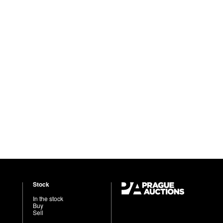
Stock
In the stock
Buy
Sell