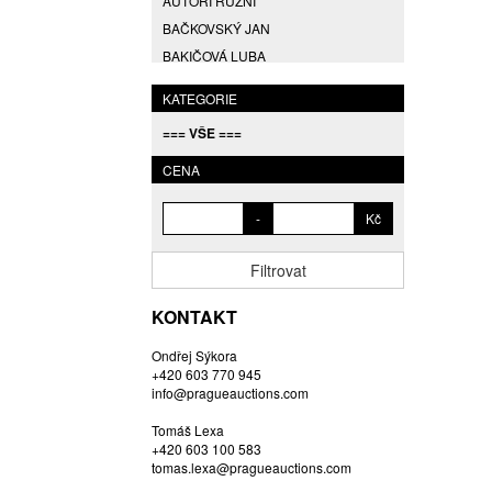
AUTOŘI RŮZNÍ
BAČKOVSKÝ JAN
BAKIČOVÁ LUBA
BALCAR JIŘÍ
KATEGORIE
BALCAR KAREL
=== VŠE ===
BALCAR MARTIN
BALÍČEK PETR
CENA
BARTÁČEK KAREL
-
Kč
BARTKO MAREK
BARTOŇ DAVID
Filtrovat
BARTOŠ JIŘÍ
BARTOŠOVÁ LISBETH
KONTAKT
BASTL ROMAN
Ondřej Sýkora
BAUCH JAN
+420 603 770 945
BAUER VL.
info@pragueauctions.com
BAUR MAX
Tomáš Lexa
BEDNÁŘOVÁ EVA
+420 603 100 583
tomas.lexa@pragueauctions.com
BĚHAL DOMINIK