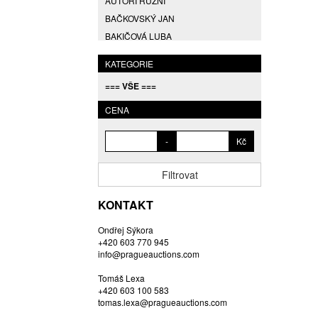
AUTOŘI RŮZNÍ
BAČKOVSKÝ JAN
BAKIČOVÁ LUBA
BALCAR JIŘÍ
KATEGORIE
BALCAR KAREL
=== VŠE ===
BALCAR MARTIN
BALÍČEK PETR
CENA
BARTÁČEK KAREL
-
Kč
BARTKO MAREK
BARTOŇ DAVID
Filtrovat
BARTOŠ JIŘÍ
BARTOŠOVÁ LISBETH
KONTAKT
BASTL ROMAN
Ondřej Sýkora
BAUCH JAN
+420 603 770 945
BAUER VL.
info@pragueauctions.com
BAUR MAX
Tomáš Lexa
BEDNÁŘOVÁ EVA
+420 603 100 583
tomas.lexa@pragueauctions.com
BĚHAL DOMINIK