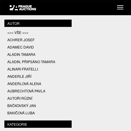
AUTOR
=== VŠE ===
ACHRER JOSEF
ADAMEC DAVID
ALADIN TAMARA
ALADIN, PŘIPSÁNO TAMARA
ALINARI FRATELLI
ANDERLE JIŘÍ
ANDERLOVÁ ALENA
AUBRECHTOVÁ PAVLA
AUTOŘI RŮZNÍ
BAČKOVSKÝ JAN
BAKIČOVÁ LUBA
BALCAR JIŘÍ
KATEGORIE
BALCAR KAREL