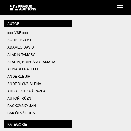
AUTOR
=== VŠE ===
ACHRER JOSEF
ADAMEC DAVID
ALADIN TAMARA
ALADIN, PŘIPSÁNO TAMARA
ALINARI FRATELLI
ANDERLE JIŘÍ
ANDERLOVÁ ALENA
AUBRECHTOVÁ PAVLA
AUTOŘI RŮZNÍ
BAČKOVSKÝ JAN
BAKIČOVÁ LUBA
BALCAR JIŘÍ
KATEGORIE
BALCAR KAREL