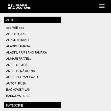
AUTOR
=== VŠE ===
ACHRER JOSEF
ADAMEC DAVID
ALADIN TAMARA
ALADIN, PŘIPSÁNO TAMARA
ALINARI FRATELLI
ANDERLE JIŘÍ
ANDERLOVÁ ALENA
AUBRECHTOVÁ PAVLA
AUTOŘI RŮZNÍ
BAČKOVSKÝ JAN
BAKIČOVÁ LUBA
BALCAR JIŘÍ
KATEGORIE
BALCAR KAREL