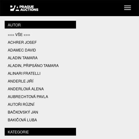
AUTOR
=== VŠE ===
ACHRER JOSEF
ADAMEC DAVID
ALADIN TAMARA
ALADIN, PŘIPSÁNO TAMARA
ALINARI FRATELLI
ANDERLE JIŘÍ
ANDERLOVÁ ALENA
AUBRECHTOVÁ PAVLA
AUTOŘI RŮZNÍ
BAČKOVSKÝ JAN
BAKIČOVÁ LUBA
BALCAR JIŘÍ
KATEGORIE
BALCAR KAREL