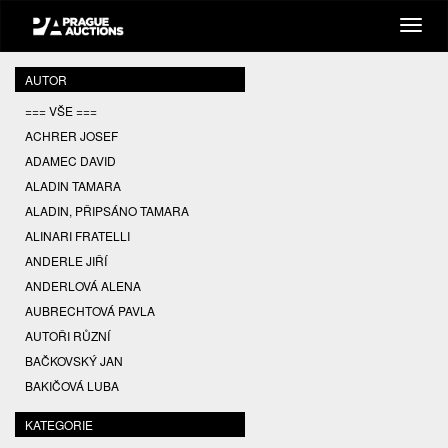
AUTOR
=== VŠE ===
ACHRER JOSEF
ADAMEC DAVID
ALADIN TAMARA
ALADIN, PŘIPSÁNO TAMARA
ALINARI FRATELLI
ANDERLE JIŘÍ
ANDERLOVÁ ALENA
AUBRECHTOVÁ PAVLA
AUTOŘI RŮZNÍ
BAČKOVSKÝ JAN
BAKIČOVÁ LUBA
BALCAR JIŘÍ
KATEGORIE
BALCAR KAREL