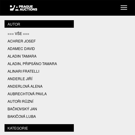
AUTOR
=== VŠE ===
ACHRER JOSEF
ADAMEC DAVID
ALADIN TAMARA
ALADIN, PŘIPSÁNO TAMARA
ALINARI FRATELLI
ANDERLE JIŘÍ
ANDERLOVÁ ALENA
AUBRECHTOVÁ PAVLA
AUTOŘI RŮZNÍ
BAČKOVSKÝ JAN
BAKIČOVÁ LUBA
BALCAR JIŘÍ
KATEGORIE
BALCAR KAREL